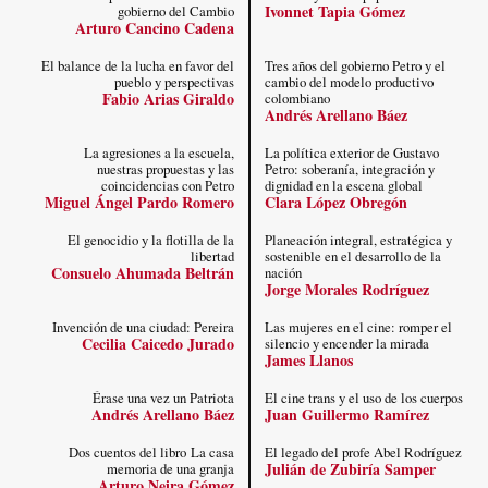
Ivonnet Tapia Gómez
gobierno del Cambio
Arturo Cancino Cadena
El balance de la lucha en favor del
Tres años del gobierno Petro y el
pueblo y perspectivas
cambio del modelo productivo
Fabio Arias Giraldo
colombiano
Andrés Arellano Báez
La agresiones a la escuela,
La política exterior de Gustavo
nuestras propuestas y las
Petro: soberanía, integración y
coincidencias con Petro
dignidad en la escena global
Miguel Ángel Pardo Romero
Clara López Obregón
El genocidio y la flotilla de la
Planeación integral, estratégica y
libertad
sostenible en el desarrollo de la
Consuelo Ahumada Beltrán
nación
Jorge Morales Rodríguez
Invención de una ciudad: Pereira
Las mujeres en el cine: romper el
Cecilia Caicedo Jurado
silencio y encender la mirada
James Llanos
Érase una vez un Patriota
El cine trans y el uso de los cuerpos
Andrés Arellano Báez
Juan Guillermo Ramírez
Dos cuentos del libro La casa
El legado del profe Abel Rodríguez
Julián de Zubiría Samper
memoria de una granja
Arturo Neira Gómez