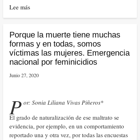
Lee más
sobre
La
Independencia
de
Porque la muerte tiene muchas
Colombia.
formas y en todas, somos
Un
víctimas las mujeres. Emergencia
capítulo
nacional por feminicidios
más
Junio 27, 2020
de
la
historia
P
or: Sonia Liliana Vivas Piñeros*
sin
perspectiva
El grado de naturalización de ese maltrato se
de
evidencia, por ejemplo, en un comportamiento
género
reportado una y otra vez, por todas las encuestas