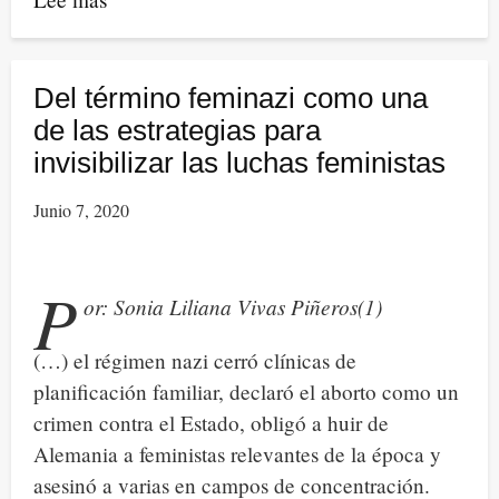
Porque
la
muerte
Del término feminazi como una
tiene
de las estrategias para
muchas
invisibilizar las luchas feministas
formas
Junio 7, 2020
y
en
todas,
P
or: Sonia Liliana Vivas Piñeros(1)
somos
víctimas
(…) el régimen nazi cerró clínicas de
las
planificación familiar, declaró el aborto como un
mujeres.
crimen contra el Estado, obligó a huir de
Emergencia
Alemania a feministas relevantes de la época y
nacional
asesinó a varias en campos de concentración.
por