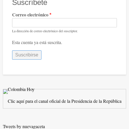
Suscríbete
que
mata
Correo electrónico
en
sentido
La dirección de correo electrónico del suscriptor.
figurado
Esta cuenta ya está suscrita.
y
literal.
Clic aquí para el canal oficial de la Presidencia de la República
Tweets by nuevagaceta