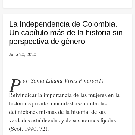
Más
juntanzas
feministas
La Independencia de Colombia.
y
Un capítulo más de la historia sin
menos
perspectiva de género
empoderamientos
Julio 20, 2020
femeninos
P
or: Sonia Liliana Vivas Piñeros(1)
Reivindicar la importancia de las mujeres en la
historia equivale a manifestarse contra las
definiciones mismas de la historia, de sus
verdades establecidas y de sus normas fijadas
(Scott 1990, 72).