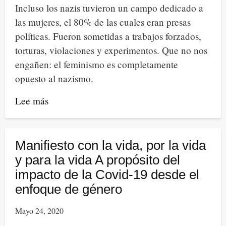
Incluso los nazis tuvieron un campo dedicado a
feminicidios
las mujeres, el 80% de las cuales eran presas
políticas. Fueron sometidas a trabajos forzados,
torturas, violaciones y experimentos. Que no nos
engañen: el feminismo es completamente
opuesto al nazismo.
Lee más
sobre
Del
término
feminazi
Manifiesto con la vida, por la vida
como
y para la vida A propósito del
una
impacto de la Covid-19 desde el
de
enfoque de género
las
Mayo 24, 2020
estrategias