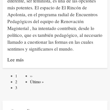
diferente, ser feminista, es una de las opciones
más potentes. El espacio de El Rincón de
Apolonia, en el programa radial de Encuentros
Pedagógicos del equipo de Renovación
Magisterial , ha intentado contribuir, desde lo
político, que es también pedagógico, al necesario
llamado a cuestionar las formas en las cuales
sentimos y significamos el mundo.
Lee más
sobre
La
cultura
Paginación
Página
1
Siguiente
››
machista
actual
Artículos
2
página
Última
Último »
y
de
Artículos
3
página
portada
de
patriarcal:
portada
un
virus