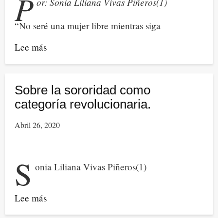
P
or: Sonia Liliana Vivas Piñeros(1)
la
vida
“No seré una mujer libre mientras siga
A
propósito
Lee más
sobre
del
Una
impacto
aproximación
de
al
Sobre la sororidad como
la
feminismo
categoría revolucionaria.
Covid-
interseccional
Abril 26, 2020
19
y
desde
su
el
potencia
S
onia Liliana Vivas Piñeros(1)
enfoque
reivindicativa
de
en
género
América
Lee más
sobre
Latina
Sobre