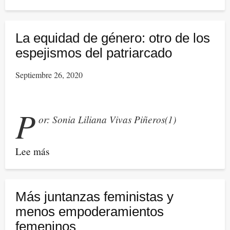
La
conciencia
de
La equidad de género: otro de los
clase
espejismos del patriarcado
es
Septiembre 26, 2020
necesaria,
pero
la
P
or: Sonia Liliana Vivas Piñeros(1)
conciencia
de
género
Lee más
sobre
es
La
urgente.
equidad
de
Más juntanzas feministas y
género:
menos empoderamientos
otro
femeninos