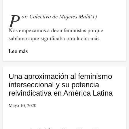
para
invisibilizar
P
or: Colectivo de Mujeres Malú(1)
las
luchas
Nos empezamos a decir feministas porque
feministas
sabíamos que significaba otra lucha más
Lee más
sobre
Manifiesto
con
la
Una aproximación al feminismo
vida,
interseccional y su potencia
por
reivindicativa en América Latina
la
Mayo 10, 2020
vida
y
para