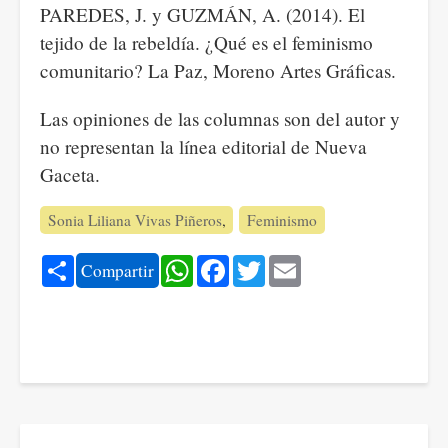
PAREDES, J. y GUZMÁN, A. (2014). El
tejido de la rebeldía. ¿Qué es el feminismo
comunitario? La Paz, Moreno Artes Gráficas.
Las opiniones de las columnas son del autor y
no representan la línea editorial de Nueva
Gaceta.
Sonia Liliana Vivas Piñeros
Feminismo
Share
WhatsApp
Facebook
Twitter
Email
Compartir