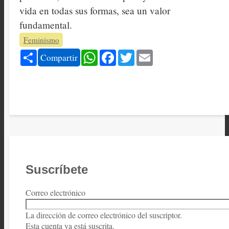
vida en todas sus formas, sea un valor
fundamental.
Feminismo
Share
WhatsApp
Facebook
Twitter
Email
Compartir
Suscríbete
Correo electrónico
La dirección de correo electrónico del suscriptor.
Esta cuenta ya está suscrita.