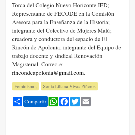
Torca del Colegio Nuevo Horizonte IED;
Representante de FECODE en la Comisión
Asesora para la Enseñanza de la Historia;
integrante del Colectivo de Mujeres Malú;
creadora y conductora del espacio de El
Rincón de Apolonia; integrante del Equipo de
trabajo docente y sindical Renovación
Magisterial. Correo-e:
rincondeapolonia@gmail.com
.
Feminismo
Sonia Liliana Vivas Piñeros
Share
WhatsApp
Facebook
Twitter
Email
Compartir