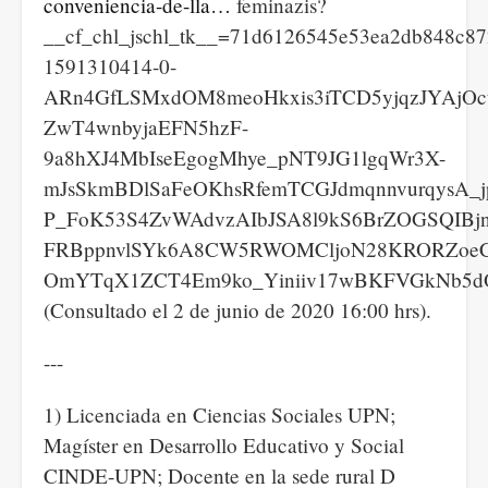
conveniencia-de-lla…
feminazis?
__cf_chl_jschl_tk__=71d6126545e53ea2db848c8
1591310414-0-
ARn4GfLSMxdOM8meoHkxis3iTCD5yjqzJYAjOct
ZwT4wnbyjaEFN5hzF-
9a8hXJ4MbIseEgogMhye_pNT9JG1lgqWr3X-
mJsSkmBDlSaFeOKhsRfemTCGJdmqnnvurqysA_
P_FoK53S4ZvWAdvzAIbJSA8l9kS6BrZOGSQIBjn
FRBppnvlSYk6A8CW5RWOMCljoN28KRORZoeCg
OmYTqX1ZCT4Em9ko_Yiniiv17wBKFVGkNb5dO
(Consultado el 2 de junio de 2020 16:00 hrs).
---
1) Licenciada en Ciencias Sociales UPN;
Magíster en Desarrollo Educativo y Social
CINDE-UPN; Docente en la sede rural D