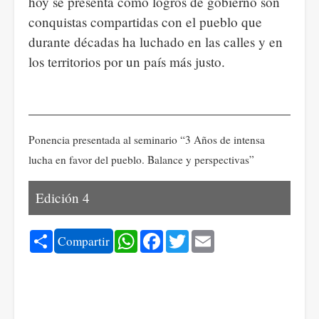
hoy se presenta como logros de gobierno son
conquistas compartidas con el pueblo que
durante décadas ha luchado en las calles y en
los territorios por un país más justo.
Ponencia presentada al seminario “3 Años de intensa
lucha en favor del pueblo. Balance y perspectivas”
Edición 4
Share
WhatsApp
Facebook
Twitter
Email
Compartir