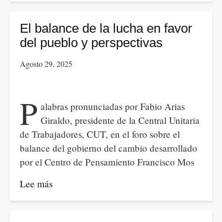
agresiones
a
El balance de la lucha en favor
la
del pueblo y perspectivas
escuela,
Agosto 29, 2025
nuestras
propuestas
y
P
alabras pronunciadas por Fabio Arias
las
Giraldo, presidente de la Central Unitaria
coincidencias
de Trabajadores, CUT, en el foro sobre el
con
balance del gobierno del cambio desarrollado
Petro
por el Centro de Pensamiento Francisco Mos
Lee más
sobre
El
balance