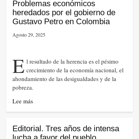
de
Problemas económicos
la
heredados por el gobierno de
lucha
Gustavo Petro en Colombia
en
Agosto 29, 2025
favor
del
pueblo
E
l resultado de la herencia es el pésimo
y
crecimiento de la economía nacional, el
perspectivas
ahondamiento de las desigualdades y de la
pobreza.
Lee más
sobre
Problemas
económicos
heredados
Editorial. Tres años de intensa
por
lucha a favor del pueblo