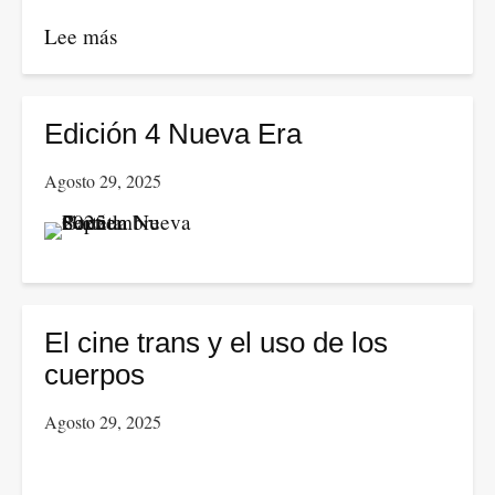
Lee más
sobre
La
fusión
de
Edición 4 Nueva Era
la
Agosto 29, 2025
IA
con
la
Ingeniería
social
El cine trans y el uso de los
cuerpos
Agosto 29, 2025