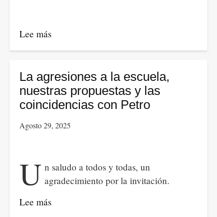
libertad
Lee más
sobre
Dos
cuentos
del
La agresiones a la escuela,
libro La
nuestras propuestas y las
casa
coincidencias con Petro
memoria
Agosto 29, 2025
de
una
granja
U
n saludo a todos y todas, un
agradecimiento por la invitación.
Lee más
sobre
La