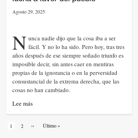
el
Agosto 29, 2025
gobierno
de
Gustavo
N
unca nadie dijo que la cosa iba a ser
Petro
fácil. Y no lo ha sido. Pero hoy, tras tres
en
años después de ese siempre soñado triunfo es
Colombia
imposible decir, sin antes caer en mentiras
propias de la ignorancia o en la perversidad
consustancial de la extrema derecha, que las
cosas no han cambiado.
Lee más
sobre
Editorial.
Tres
Paginación
Siguiente
››
Última
Último »
Página
1
Artículos
2
años
página
página
actual
de
de