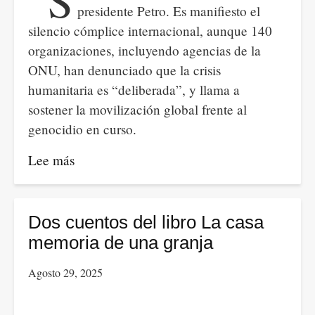
“S
presidente Petro. Es manifiesto el
silencio cómplice internacional, aunque 140
organizaciones, incluyendo agencias de la
ONU, han denunciado que la crisis
humanitaria es “deliberada”, y llama a
sostener la movilización global frente al
genocidio en curso.
Lee más
sobre
El
genocidio
y
Dos cuentos del libro La casa
la
memoria de una granja
flotilla
Agosto 29, 2025
de
la