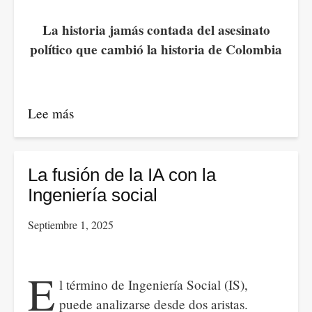
La historia jamás contada del asesinato
político que cambió la historia de Colombia
Lee más
sobre
Érase
una
vez
La fusión de la IA con la
un
Ingeniería social
Patriota
Septiembre 1, 2025
E
l término de Ingeniería Social (IS),
puede analizarse desde dos aristas.