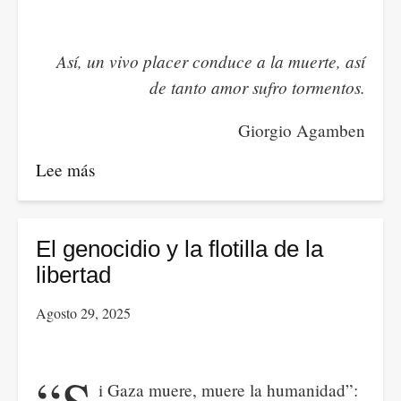
Así, un vivo placer conduce a la muerte, así
de tanto amor sufro tormentos.
Giorgio Agamben
Lee más
sobre
El
cine
trans
El genocidio y la flotilla de la
y
libertad
el
Agosto 29, 2025
uso
de
los
i Gaza muere, muere la humanidad”:
cuerpos