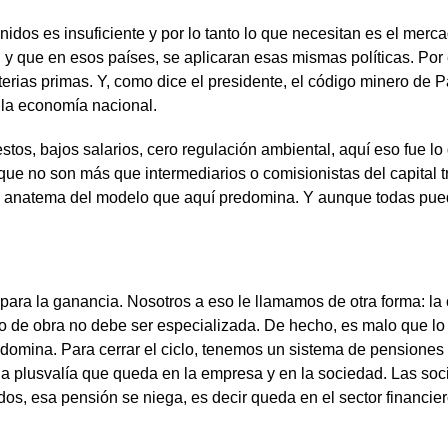
idos es insuficiente y por lo tanto lo que necesitan es el mercad
a, y que en esos países, se aplicaran esas mismas políticas. Po
rias primas. Y, como dice el presidente, el código minero de P
 la economía nacional.
os, bajos salarios, cero regulación ambiental, aquí eso fue lo
 que no son más que intermediarios o comisionistas del capital t
a, son anatema del modelo que aquí predomina. Y aunque todas p
 para la ganancia. Nosotros a eso le llamamos de otra forma: l
ano de obra no debe ser especializada. De hecho, es malo que l
 domina. Para cerrar el ciclo, tenemos un sistema de pensiones
una plusvalía que queda en la empresa y en la sociedad. Las s
os, esa pensión se niega, es decir queda en el sector financie