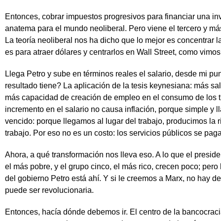
Entonces, cobrar impuestos progresivos para financiar una in
anatema para el mundo neoliberal. Pero viene el tercero y más 
La teoría neoliberal nos ha dicho que lo mejor es concentrar 
es para atraer dólares y centrarlos en Wall Street, como vimo
Llega Petro y sube en términos reales el salario, desde mi pu
resultado tiene? La aplicación de la tesis keynesiana: más sa
más capacidad de creación de empleo en el consumo de los t
incremento en el salario no causa inflación, porque simple y 
vencido: porque llegamos al lugar del trabajo, producimos la 
trabajo. Por eso no es un costo: los servicios públicos se paga
Ahora, a qué transformación nos lleva eso. A lo que el presid
el más pobre, y el grupo cinco, el más rico, crecen poco; pero
del gobierno Petro está ahí. Y si le creemos a Marx, no hay 
puede ser revolucionaria.
Entonces, hacía dónde debemos ir. El centro de la bancocracia