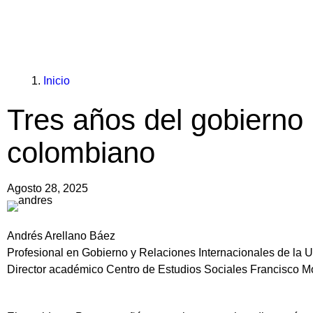
You
Enlaces
Inicio
are
de
Tres años del gobierno 
here:
ayuda
colombiano
a
la
Agosto 28, 2025
navegación
Andrés Arellano Báez
Profesional en Gobierno y Relaciones Internacionales de la 
Director académico Centro de Estudios Sociales Francisco 