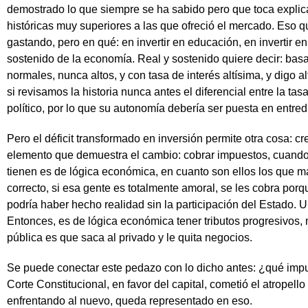
demostrado lo que siempre se ha sabido pero que toca explicar
históricas muy superiores a las que ofreció el mercado. Eso qu
gastando, pero en qué: en invertir en educación, en invertir en
sostenido de la economía. Real y sostenido quiere decir: basa
normales, nunca altos, y con tasa de interés altísima, y digo a
si revisamos la historia nunca antes el diferencial entre la ta
político, por lo que su autonomía debería ser puesta en entred
Pero el déficit transformado en inversión permite otra cosa: 
elemento que demuestra el cambio: cobrar impuestos, cuando so
tienen es de lógica económica, en cuanto son ellos los que 
correcto, si esa gente es totalmente amoral, se les cobra por
podría haber hecho realidad sin la participación del Estado. U
Entonces, es de lógica económica tener tributos progresivos,
pública es que saca al privado y le quita negocios.
Se puede conectar este pedazo con lo dicho antes: ¿qué impu
Corte Constitucional, en favor del capital, cometió el atrope
enfrentando al nuevo, queda representado en eso.