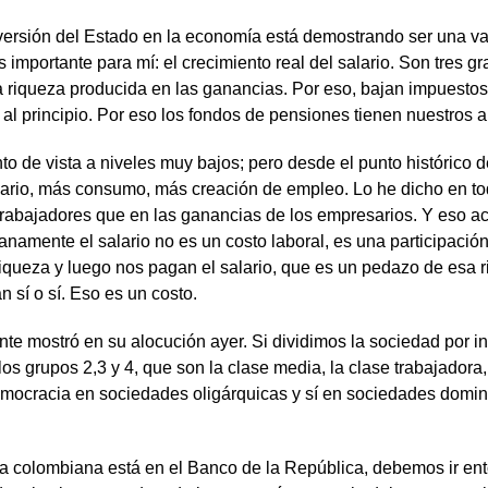
versión del Estado en la economía está demostrando ser una va
importante para mí: el crecimiento real del salario. Son tres gr
la riqueza producida en las ganancias. Por eso, bajan impuesto
s al principio. Por eso los fondos de pensiones tienen nuestros
nto de vista a niveles muy bajos; pero desde el punto histórico
lario, más consumo, más creación de empleo. Lo he dicho en tod
rabajadores que en las ganancias de los empresarios. Y eso a
llanamente el salario no es un costo laboral, es una participaci
riqueza y luego nos pagan el salario, que es un pedazo de esa 
n sí o sí. Eso es un costo.
ente mostró en su alocución ayer. Si dividimos la sociedad por
 los grupos 2,3 y 4, que son la clase media, la clase trabajado
democracia en sociedades oligárquicas y sí en sociedades domi
 colombiana está en el Banco de la República, debemos ir entonc