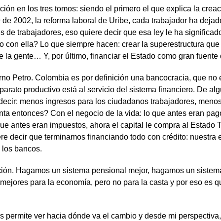
ión en los tres tomos: siendo el primero el que explica la creac
e 2002, la reforma laboral de Uribe, cada trabajador ha dejado 
 de trabajadores, eso quiere decir que esa ley le ha significad
ho con ella? Lo que siempre hacen: crear la superestructura que
 la gente… Y, por último, financiar el Estado como gran fuente
ierno Petro. Colombia es por definición una bancocracia, que n
parato productivo está al servicio del sistema financiero. De a
decir: menos ingresos para los ciudadanos trabajadores, menos i
a entonces? Con el negocio de la vida: lo que antes eran pago
o que antes eran impuestos, ahora el capital le compra al Estado 
ere decir que terminamos financiando todo con crédito: nuestra 
 los bancos.
cción. Hagamos un sistema pensional mejor, hagamos un sistem
ejores para la economía, pero no para la casta y por eso es 
 permite ver hacia dónde va el cambio y desde mi perspectiva,