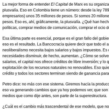
La mejor forma de entender
El Capital
de Marx es su organizac
plusvalía. Eso en Colombia tiene un número: desde la ley 789 d
empresarios) unos 35 millones de pesos. Si somos 20 millones
pesos. Eso es, ahí, gráficamente, la plusvalía. ¿Qué han hec
políticas, comprar medios de comunicación, comprar el ocio de
Esa última parte es esencial, porque es el gran fallo del gob
eso es el resultado. La Bancocracia quiere decir que todo el a
neoliberalismo necesita bajos salarios y bajos impuestos. Es 
necesidades disminuir, de hecho, aumentan. ¿Cómo se solvent
salarios, el capital nos ofrece créditos de libre inversión; y l
explotación de los recursos naturales no renovables. Eso qui
crédito y todos los sectores terminan siendo de ganancia para
Petro dice: no más con ese sistema. Giremos hacía la produ
eso va generando cambios que ya hoy podemos ver, que son m
medios que como dije antes, son parte de la superestructura.
¿Cuál es el cambio más trascendental de ese modelo, que nos