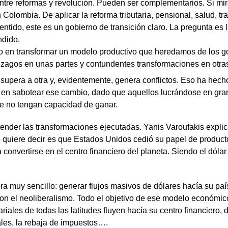
tre reformas y revolución. Pueden ser complementarios. Si mira
 Colombia. De aplicar la reforma tributaria, pensional, salud, t
tido, este es un gobierno de transición claro. La pregunta es la
ndido.
do en transformar un modelo productivo que heredamos de los g
ezagos en unas partes y contundentes transformaciones en otra
 supera a otra y, evidentemente, genera conflictos. Eso ha he
tra en sabotear ese cambio, dado que aquellos lucrándose en gr
te no tengan capacidad de ganar.
nder las transformaciones ejecutadas. Yanis Varoufakis explic
so quiere decir es que Estados Unidos cedió su papel de produc
onvertirse en el centro financiero del planeta. Siendo el dól
a muy sencillo: generar flujos masivos de dólares hacía su paí
ron el neoliberalismo. Todo el objetivo de ese modelo económic
ales de todas las latitudes fluyen hacía su centro financiero, da
ales, la rebaja de impuestos….