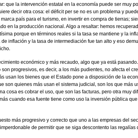
: que la intervención estatal en la economía puede ser muy posi
iere decir otra cosa: el déficit per se no es un problema y pued
 marca país para el turismo, en invertir en compra de tierras; si
do en la producción nacional. Algo a resaltar: hemos recuperado
ltísima porque en términos reales si la tasa se mantiene y la inf
sa de inflación y la tasa de intermediación fue tan alto y eso de
icho.
crecimiento económico y más recaudo, algo que ya está pasando.
n progresivos, es decir, a los más pudientes, no afecta el crec
más usan los bienes que el Estado pone a disposición de la ec
que son quienes más usan el sistema judicial, son los que más us
na cosa es cobrar el uso, que son las facturas, pero otra muy di
 más cuando esa fuente tiene como uso la inversión pública que
esto más progresivo y correcto que uno a las empresas del sec
llo imperdonable de permitir que se siga descontento las regalí