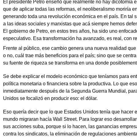
El presidente Petro enseñó que realmente no hay dicotomía en
que de aplicar todas las reformas, el neoliberalismo moriría en
generando toda una revolución económica en el país. En tal sen
a las ideas sociales y marxistas que acá siempre hemos defe
El gobierno de Petro, en estos tres años, ha sido uno enfoca
especulativo. Esa transformación ha avanzado, es real, con r
Frente al público, ese cambio genera una nueva realidad que
o no, cuál trae más beneficios para el país; sino que se cen
su fuente de riqueza se transforma en una donde posiblemen
Se debe explicar el modelo económico que teníamos para ente
política monetaria o financiera sobre la productiva. Lo que e
inmediatamente después de la Segunda Guerra Mundial, para c
Unidos se focalizó en producir eso: el dólar.
Eso quería decir que lo que Estados Unidos tenía que hacer er
mundo migraran hacía Wall Street. Para lograr eso desarrolla
sus acciones suba, porque si lo hacen, las ganancias empresari
contra los sindicatos, la eliminación de regulaciones ambient