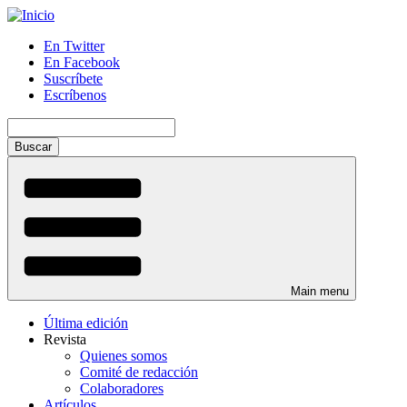
Pasar
al
En Twitter
contenido
En Facebook
Menú
principal
Suscríbete
auxiliar
Escríbenos
Buscar
Main menu
Última edición
Revista
Quienes somos
Comité de redacción
Colaboradores
Artículos