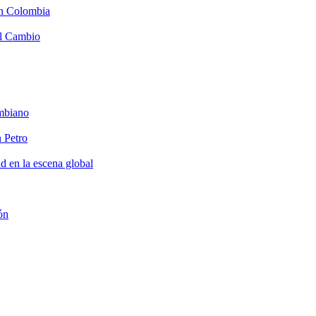
en Colombia
el Cambio
ombiano
n Petro
ad en la escena global
ón