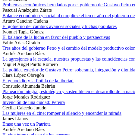
Problemas económicos heredados por el gobierno de Gustavo Petro 
Pascual Amézquita Zárate
Balance económico y social al cumplirse el tercer año del gobierno d
Arturo Cancino Cadena
El gobierno del cambio: avances sociales y luchas populares
Ivonnet Tapia Gómez
El balance de la lucha en favor del pueblo y perspectivas
Fabio Arias Giraldo
Tres años del gobierno Petro y el cambio del modelo productivo col
Andrés Arellano Báez
La agresiones a la escuela, nuestras propuestas y las coincidencias co
Miguel Ángel Pardo Romero
La política exterior de Gustavo Petro: soberanía, integración y dignid
Clara López Obregón
El genocidio y la flotilla de la libertad
Consuelo Ahumada Beltrán
Planeación integral, estratégica y sostenible en el desarrollo de la naci
Jorge Morales Rodríguez
Invención de una ciudad: Pereira
Cecilia Caicedo Jurado
Las mujeres en el cine: romper el silencio y encender la mirada
James Llanos
Érase una vez un Patriota
Andrés Arellano Báez
El cine trans y el uso de los cuerpos