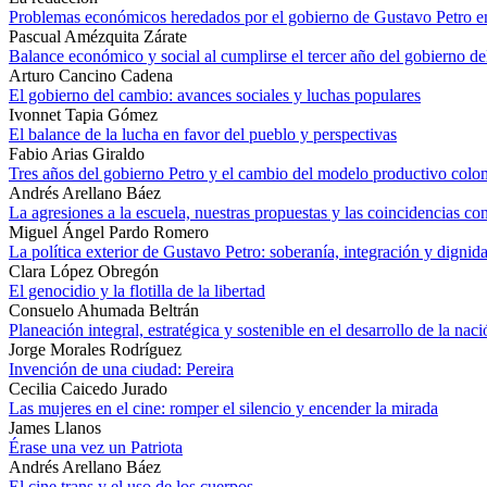
Problemas económicos heredados por el gobierno de Gustavo Petro 
Pascual Amézquita Zárate
Balance económico y social al cumplirse el tercer año del gobierno d
Arturo Cancino Cadena
El gobierno del cambio: avances sociales y luchas populares
Ivonnet Tapia Gómez
El balance de la lucha en favor del pueblo y perspectivas
Fabio Arias Giraldo
Tres años del gobierno Petro y el cambio del modelo productivo col
Andrés Arellano Báez
La agresiones a la escuela, nuestras propuestas y las coincidencias co
Miguel Ángel Pardo Romero
La política exterior de Gustavo Petro: soberanía, integración y dignid
Clara López Obregón
El genocidio y la flotilla de la libertad
Consuelo Ahumada Beltrán
Planeación integral, estratégica y sostenible en el desarrollo de la naci
Jorge Morales Rodríguez
Invención de una ciudad: Pereira
Cecilia Caicedo Jurado
Las mujeres en el cine: romper el silencio y encender la mirada
James Llanos
Érase una vez un Patriota
Andrés Arellano Báez
El cine trans y el uso de los cuerpos