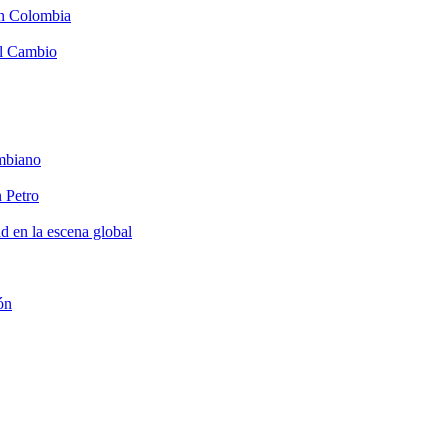
en Colombia
el Cambio
ombiano
n Petro
ad en la escena global
ón