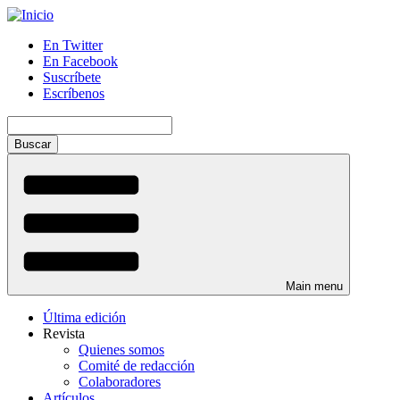
Pasar
al
En Twitter
contenido
En Facebook
Menú
principal
Suscríbete
auxiliar
Escríbenos
Buscar
Main menu
Última edición
Revista
Quienes somos
Comité de redacción
Colaboradores
Artículos