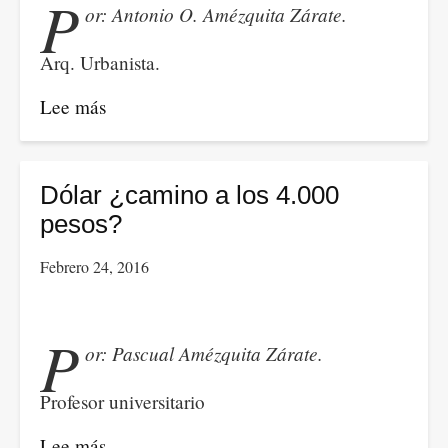
P
or: Antonio O. Amézquita Zárate.
(2°
parte)
Arq. Urbanista.
Lee más
sobre
Metro
para
Bogotá:
Dólar ¿camino a los 4.000
las
pesos?
disyuntivas
Febrero 24, 2016
de
un
alcalde.
P
or: Pascual Amézquita Zárate.
Profesor universitario
Lee más
sobre