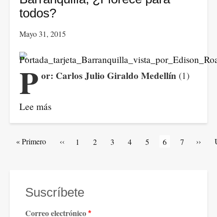
etb
todos?
y
Mayo 31, 2015
la
necesidad
de
P
or: Carlos Julio Giraldo Medellín
(1)
una
política
soberana
Lee más
sobre
de
Barranquilla,
las
¿Florece
Paginación
Primera
« Primero
Página
‹‹
Siguie
››
Artículos
1
Artículos
2
Artículos
3
Artículos
4
Artículos
5
Página
6
Artículos
7
telecomunicaciones.
para
página
anterior
página
de
de
de
de
de
actual
de
todos?
portada
portada
portada
portada
portada
portada
Suscríbete
Correo electrónico