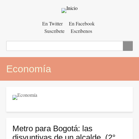
Menú
En Twitter
En Facebook
Suscríbete
Escríbenos
auxiliar
Buscar
Economía
Metro para Bogotá: las
disyuntivas de un alcalde. (2°