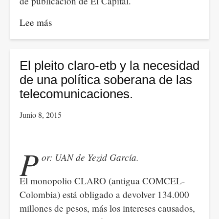
de publicación de El Capital.
la
Gestión
Lee más
sobre
Urbana.
El
fetichismo
de
El pleito claro-etb y la necesidad
la
de una política soberana de las
mercancía
telecomunicaciones.
y
Junio 8, 2015
su
secreto.
P
or: UAN de Yezid García.
El monopolio CLARO (antigua COMCEL-
Colombia) está obligado a devolver 134.000
millones de pesos, más los intereses causados,