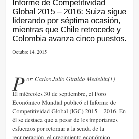
Riesgos
Informe de Competitividad
del
Global 2015 – 2016: Suiza sigue
mayor
liderando por séptima ocasión,
tratado
mientras que Chile retrocede y
de
Colombia avanza cinco puestos.
libre
Octubre 14, 2015
comercio.
P
or: Carlos Julio Giraldo Medellín(1)
El miércoles 30 de septiembre, el Foro
Económico Mundial publicó el Informe de
Competitividad Global (IGC) 2015 – 2016. En
él se destaca que a pesar de los importantes
esfuerzos por retornar a la senda de la
recuperación, el crecimiento económico