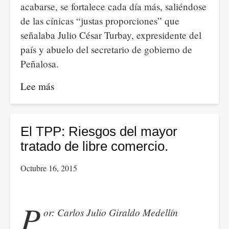
acabarse, se fortalece cada día más, saliéndose
de las cínicas “justas proporciones” que
señalaba Julio César Turbay, expresidente del
país y abuelo del secretario de gobierno de
Peñalosa.
Lee más
sobre
La
Corrupción
en
El TPP: Riesgos del mayor
Colombia
tratado de libre comercio.
y
Octubre 16, 2015
la
Captura
del
P
or: Carlos Julio Giraldo Medellín
Estado.