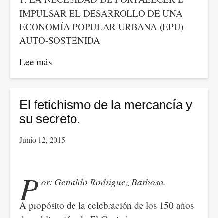
ocasión,
IMPULSAR EL DESARROLLO DE UNA
mientras
ECONOMÍA POPULAR URBANA (EPU)
que
AUTO-SOSTENIDA
Chile
retrocede
Lee más
sobre
y
Un
Colombia
nuevo
avanza
modelo
El fetichismo de la mercancía y
cinco
de
su secreto.
puestos.
desarrollo
Junio 12, 2015
urbano:
Recuperación
del
P
or: Genaldo Rodriguez Barbosa.
concepto
público
A propósito de la celebración de los 150 años
de: