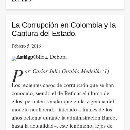
Dólar
¿camino
a
La Corrupción en Colombia y la
los
Captura del Estado.
4.000
Febrero 5, 2016
pesos?
P
or: Carlos Julio Giraldo Medellín (1)
Los recientes casos de corrupción que se han
conocido, siendo el de Reficar el último de
ellos, permiten señalar que en la vigencia del
modelo neoliberal, –iniciado a finales de los
años ochenta durante la administración Barco,
hasta la actualidad–, este fenómeno, lejos de