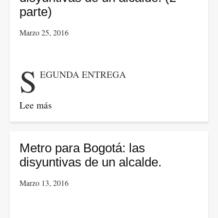
parte)
Marzo 25, 2016
S
EGUNDA ENTREGA
Lee más
sobre
Metro
para
Bogotá:
Metro para Bogotá: las
las
disyuntivas de un alcalde.
disyuntivas
Marzo 13, 2016
de
un
alcalde.