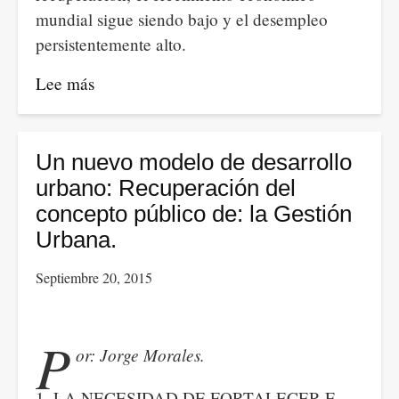
mundial sigue siendo bajo y el desempleo
persistentemente alto.
Lee más
sobre
Informe
de
Competitividad
Un nuevo modelo de desarrollo
Global
urbano: Recuperación del
2015
concepto público de: la Gestión
–
Urbana.
2016:
Septiembre 20, 2015
Suiza
sigue
liderando
P
or: Jorge Morales.
por
séptima
1. LA NECESIDAD DE FORTALECER E