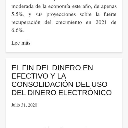
moderada de la economía este año, de apenas
5.5%, y sus proyecciones sobre la fuerte
recuperación del crecimiento en 2021 de
6.6%.
Lee más
sobre
El
marco
fiscal
EL FIN DEL DINERO EN
y
EFECTIVO Y LA
el
CONSOLIDACIÓN DEL USO
presupuesto
DEL DINERO ELECTRÓNICO
de
Julio 31, 2020
Duque:
ceguera
neoliberal