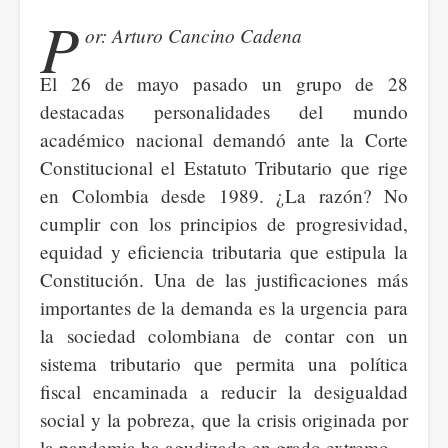
para
P
or: Arturo Cancino Cadena
enfrentar
la
El 26 de mayo pasado un grupo de 28
crisis
destacadas personalidades del mundo
económica
académico nacional demandó ante la Corte
actual
Constitucional el Estatuto Tributario que rige
y
en Colombia desde 1989. ¿La razón? No
venidera,
cumplir con los principios de progresividad,
a
equidad y eficiencia tributaria que estipula la
causa
Constitución. Una de las justificaciones más
de
importantes de la demanda es la urgencia para
la
la sociedad colombiana de contar con un
pandemia
sistema tributario que permita una política
de
fiscal encaminada a reducir la desigualdad
COVID-
social y la pobreza, que la crisis originada por
19
la pandemia ha agudizado en grado extremo.