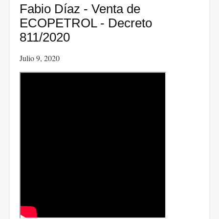
DEL
Fabio Díaz - Venta de
DINERO
ECOPETROL - Decreto
EN
811/2020
EFECTIVO
Julio 9, 2020
Y
LA
CONSOLIDACIÓN
DEL
USO
DEL
DINERO
ELECTRÓNICO