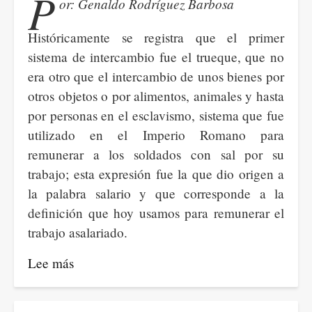
P
or: Genaldo Rodríguez Barbosa
que
afianza
Históricamente se registra que el primer
la
sistema de intercambio fue el trueque, que no
crisis
era otro que el intercambio de unos bienes por
y
otros objetos o por alimentos, animales y hasta
el
por personas en el esclavismo, sistema que fue
retroceso
utilizado en el Imperio Romano para
social
remunerar a los soldados con sal por su
trabajo; esta expresión fue la que dio origen a
la palabra salario y que corresponde a la
definición que hoy usamos para remunerar el
trabajo asalariado.
Lee más
sobre
EL
FIN