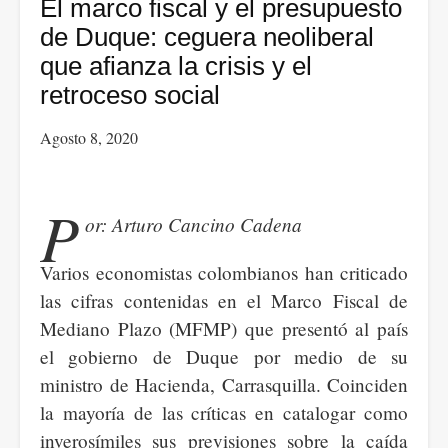
del
El marco fiscal y el presupuesto
confinamiento
de Duque: ceguera neoliberal
obligatorio
que afianza la crisis y el
¿Reactivación
retroceso social
económica
Agosto 8, 2020
o
estancamiento
con
P
or: Arturo Cancino Cadena
riesgo
de
Varios economistas colombianos han criticado
recaída?
las cifras contenidas en el Marco Fiscal de
Mediano Plazo (MFMP) que presentó al país
el gobierno de Duque por medio de su
ministro de Hacienda, Carrasquilla. Coinciden
la mayoría de las críticas en catalogar como
inverosímiles sus previsiones sobre la caída