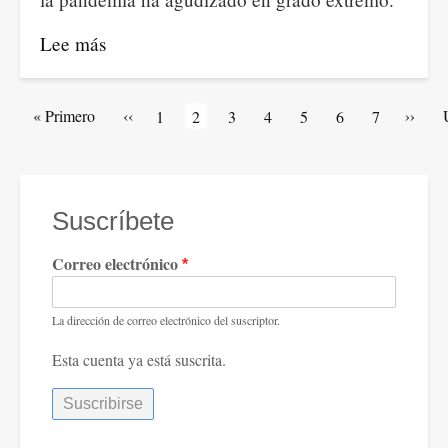
en
América
Lee más
sobre
Latina
La
y
catástrofe
Paginación
Primera
« Primero
Página
‹‹
Siguie
››
Artículos
1
Página
2
Artículos
3
Artículos
4
Artículos
5
Artículos
6
Artículos
7
el
social
página
anterior
página
de
actual
de
de
de
de
de
Caribe.
¿Cuál
portada
portada
portada
portada
portada
portada
es
la
Suscríbete
respuesta
Correo electrónico
fiscal
del
Estado
La dirección de correo electrónico del suscriptor.
colombiano?
Esta cuenta ya está suscrita.