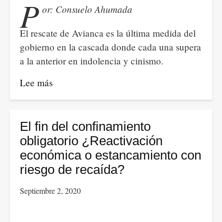
P
or: Consuelo Ahumada
LOS
PARACOS
El rescate de Avianca es la última medida del
DEL
gobierno en la cascada donde cada una supera
CHOCÓ
a la anterior en indolencia y cinismo.
ESPERABAN
ESTA
Lee más
sobre
ORDEN
Prioridades,
negocios
y
El fin del confinamiento
afectos
obligatorio ¿Reactivación
económica o estancamiento con
riesgo de recaída?
Septiembre 2, 2020