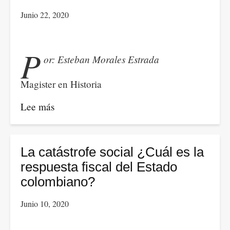
Junio 22, 2020
P
or: Esteban Morales Estrada
Magister en Historia
Lee más
sobre
Diagnóstico,
problemas
y
La catástrofe social ¿Cuál es la
perspectivas.
respuesta fiscal del Estado
Recomendaciones
colombiano?
de
Junio 10, 2020
la
CEPAL