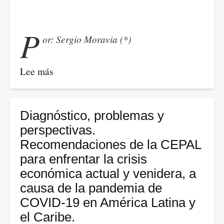
-
Decreto
P
or: Sergio Moravia (*)
811/2020
Lee más
sobre
Saló:
La
cuarentena
Diagnóstico, problemas y
de
perspectivas.
los
Recomendaciones de la CEPAL
billonarios
para enfrentar la crisis
económica actual y venidera, a
causa de la pandemia de
COVID-19 en América Latina y
el Caribe.