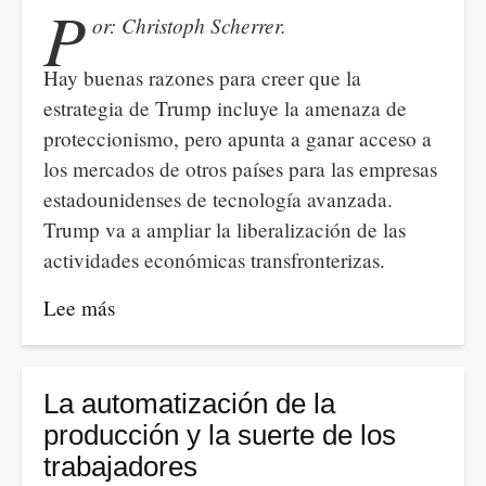
Colombia,
P
or: Christoph Scherrer.
el
mejor
Hay buenas razones para creer que la
negocio
estrategia de Trump incluye la amenaza de
de
proteccionismo, pero apunta a ganar acceso a
las
los mercados de otros países para las empresas
multinacionales
estadounidenses de tecnología avanzada.
Trump va a ampliar la liberalización de las
actividades económicas transfronterizas.
Lee más
sobre
La
agenda
de
La automatización de la
política
producción y la suerte de los
comercial
trabajadores