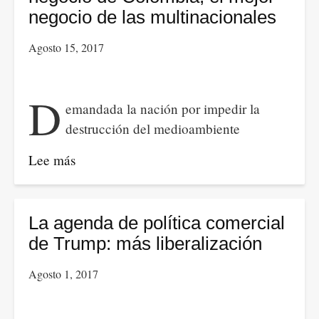
negocio de las multinacionales
Agosto 15, 2017
D
emandada la nación por impedir la
destrucción del medioambiente
Lee más
sobre
La
inversión
extranjera:
La agenda de política comercial
el
de Trump: más liberalización
peor
Agosto 1, 2017
negocio
de