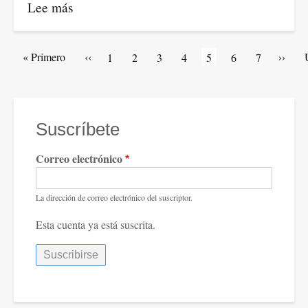
Lee más
sobre
El
TLC
Paginación
Primera
« Primero
Página
‹‹
Siguie
››
Artículos
1
Artículos
2
Artículos
3
Artículos
4
Página
5
Artículos
6
Artículos
7
entre
página
anterior
página
de
de
de
de
actual
de
de
Colombia
portada
portada
portada
portada
portada
portada
e
Israel
Suscríbete
y
Correo electrónico
los
oscuros
negocios
La dirección de correo electrónico del suscriptor.
de
Esta cuenta ya está suscrita.
la
guerra.