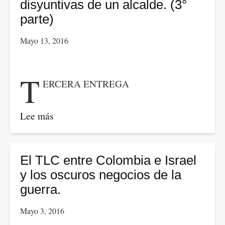
un
las
disyuntivas de un alcalde. (3°
análisis
disyuntivas
parte)
desde
de
Mayo 13, 2016
la
un
economía
alcalde.
política
(4°
T
ERCERA ENTREGA
internacional.
parte)
Lee más
sobre
Metro
para
Bogotá:
El TLC entre Colombia e Israel
las
y los oscuros negocios de la
disyuntivas
guerra.
de
Mayo 3, 2016
un