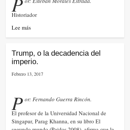
P
or: Esteban Morales Estrada.
de
los
Historiador
trabajadores
Lee más
sobre
Reforma
tributaria
y
Trump, o la decadencia del
paz:
imperio.
una
Febrero 13, 2017
antinomia.
P
or: Fernando Guerra Rincón.
El profesor de la Universidad Nacional de
Singapur, Parag Khanna, en su libro El
segundo mundo (Paidos 2008), afirma que la