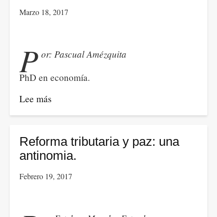
de
Marzo 18, 2017
Trump:
más
liberalización
P
or: Pascual Amézquita
PhD en economía.
Lee más
sobre
La
automatización
de
Reforma tributaria y paz: una
la
antinomia.
producción
Febrero 19, 2017
y
la
suerte