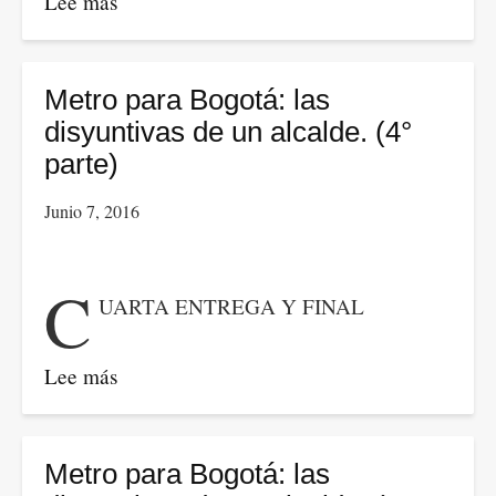
Lee más
sobre
La
propuesta
de
Metro para Bogotá: las
la
disyuntivas de un alcalde. (4°
Comisión
parte)
para
Junio 7, 2016
la
reforma
tributaria
C
UARTA ENTREGA Y FINAL
y
su
incidencia
Lee más
sobre
sobre
Metro
los
para
trabajadores:
Bogotá:
Metro para Bogotá: las