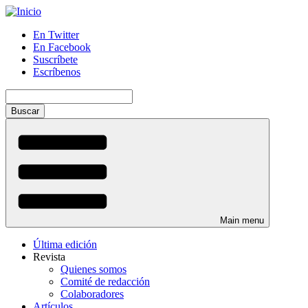
Pasar
al
En Twitter
contenido
En Facebook
Menú
principal
Suscríbete
auxiliar
Escríbenos
Buscar
Main menu
Última edición
Revista
Quienes somos
Comité de redacción
Colaboradores
Artículos