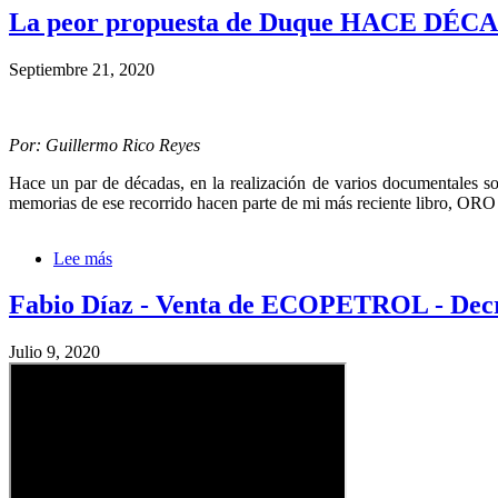
Arias
La peor propuesta de Duque HACE 
CUT
Colombia
Septiembre 21, 2020
-
Salario
Mínimo
Por: Guillermo Rico Reyes
Hace un par de décadas, en la realización de varios documentales s
memorias de ese recorrido hacen parte de mi más reciente libro, OR
Lee más
sobre
La
peor
Fabio Díaz - Venta de ECOPETROL - Decr
propuesta
de
Julio 9, 2020
Duque
HACE
DÉCADAS
LOS
PARACOS
DEL
CHOCÓ