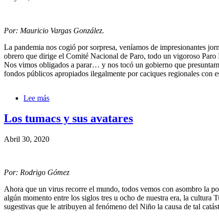
los
artículos
3
Por: Mauricio Vargas González.
al
5
La pandemia nos cogió por sorpresa, veníamos de impresionantes jorna
del
obrero que dirige el Comité Nacional de Paro, todo un vigoroso Paro 
Decreto
Nos vimos obligados a parar… y nos tocó un gobierno que presuntamen
Legislativo
fondos públicos apropiados ilegalmente por caciques regionales con 
extraordinario
558
de
Lee más
sobre
2020.
El
segundo
Los tumacs y sus avatares
tiempo,
Covid-
Abril 30, 2020
19.
Por: Rodrigo Gómez
Ahora que un virus recorre el mundo, todos vemos con asombro la posi
algún momento entre los siglos tres u ocho de nuestra era, la cultura 
sugestivas que le atribuyen al fenómeno del Niño la causa de tal catást