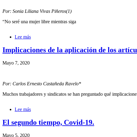
en
la
Por: Sonia Liliana Vivas Piñeros(1)
crisis
del
“No seré una mujer libre mientras siga
coronavirus
y
el
Lee más
sobre
urgente
Una
apoyo
aproximación
Implicaciones de la aplicación de los artíc
estatal.
al
feminismo
Mayo 7, 2020
interseccional
y
su
potencia
Por: Carlos Ernesto Castañeda Ravelo*
reivindicativa
en
Muchos trabajadores y sindicatos se han preguntado qué implicaciones 
América
Latina
Lee más
sobre
Implicaciones
de
El segundo tiempo, Covid-19.
la
aplicación
Mayo 5, 2020
de