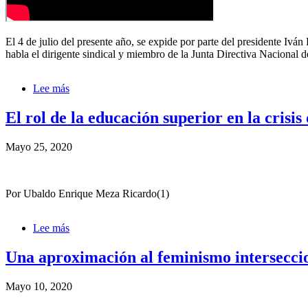
ESPERABAN
ESTA
ORDEN
El 4 de julio del presente año, se expide por parte del presidente Iv
habla el dirigente sindical y miembro de la Junta Directiva Nacional
Lee más
sobre
Fabio
Díaz
El rol de la educación superior en la crisis
-
Venta
Mayo 25, 2020
de
ECOPETROL
-
Decreto
Por Ubaldo Enrique Meza Ricardo(1)
811/2020
Lee más
sobre
El
rol
Una aproximación al feminismo interseccio
de
la
Mayo 10, 2020
educación
superior