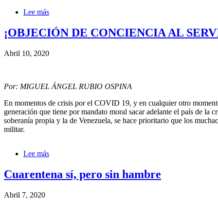
Lee más
sobre
Los
tumacs
¡OBJECIÓN DE CONCIENCIA AL SERV
y
sus
Abril 10, 2020
avatares
Por: MIGUEL ÁNGEL RUBIO OSPINA
En momentos de crisis por el COVID 19, y en cualquier otro momento, 
generación que tiene por mandato moral sacar adelante el país de la c
soberanía propia y la de Venezuela, se hace prioritario que los mucha
militar.
Lee más
sobre
¡OBJECIÓN
DE
Cuarentena sí, pero sin hambre
CONCIENCIA
AL
Abril 7, 2020
SERVICIO
MILITAR
YA!