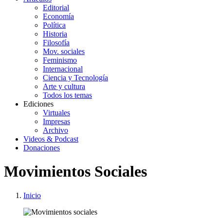
Editorial
Economía
Política
Historia
Filosofía
Mov. sociales
Feminismo
Internacional
Ciencia y Tecnología
Arte y cultura
Todos los temas
Ediciones
Virtuales
Impresas
Archivo
Videos & Podcast
Donaciones
Movimientos Sociales
Inicio
You
Enlaces
are