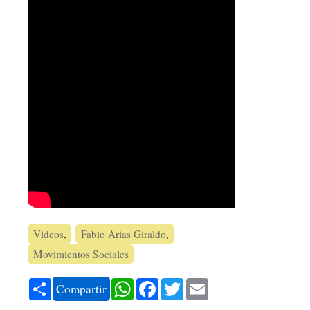
Videos
Fabio Arias Giraldo
Movimientos Sociales
Share
WhatsApp
Facebook
Twitter
Email
Compartir