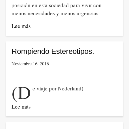
posición en esta sociedad para vivir con
menos necesidades y menos urgencias.
Lee más
sobre
Jóvenes,
busquedas
y
Rompiendo Estereotipos.
perspectivas.
Noviembre 16, 2016
(D
e viaje por Nederland)
Lee más
sobre
Rompiendo
Estereotipos.