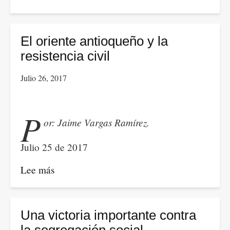
Corteros
del
Valle
El oriente antioqueño y la
denuncian
resistencia civil
constreñimiento
Julio 26, 2017
soterrado
que
impediría
P
or: Jaime Vargas Ramírez.
su
derecho
Julio 25 de 2017
al
voto
Lee más
sobre
El
oriente
antioqueño
Una victoria importante contra
y