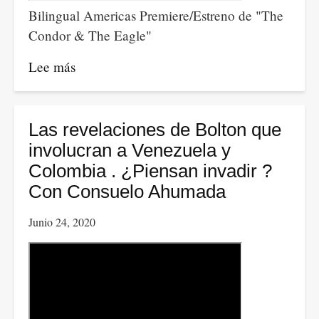
Bilingual Americas Premiere/Estreno de "The
Condor & The Eagle"
Lee más
sobre
Bilingual
Americas
Premiere/Estreno
Las revelaciones de Bolton que
de
involucran a Venezuela y
"The
Colombia . ¿Piensan invadir ?
Condor
Con Consuelo Ahumada
&
Junio 24, 2020
The
Eagle"