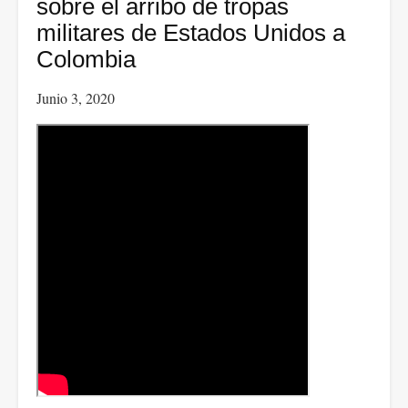
gobernador
sobre el arribo de tropas
de
militares de Estados Unidos a
Nueva
Colombia
York:
Junio 3, 2020
"Yo
estoy
con
los
manifestantes"