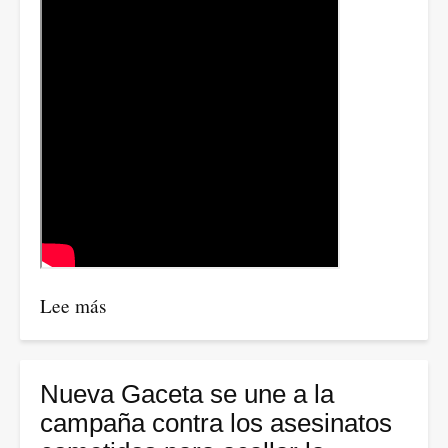
Venezuela
y
Colombia
.
¿Piensan
invadir
?
Con
Consuelo
Ahumada
Lee más
sobre
Memorias
de
Mario,
Nueva Gaceta se une a la
Elsa
campaña contra los asesinatos
y