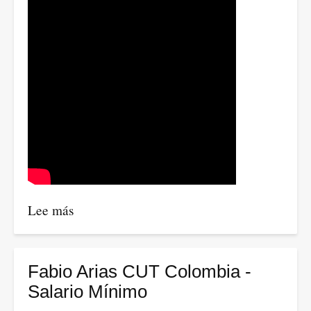
Lee más
sobre
Petro:
“Si
nos
Fabio Arias CUT Colombia -
aislamos,
Salario Mínimo
nos