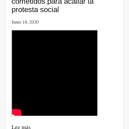
cometidos para acallar la
don
protesta social
Carlos.
Junio 18, 2020
Lee más
sobre