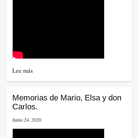
Lee más
sobre
Las
revelaciones
de
Memorias de Mario, Elsa y don
Bolton
Carlos.
que
Junio 24, 2020
involucran
a