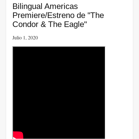
CUT
Bilingual Americas
Colombia
Premiere/Estreno de "The
-
Condor & The Eagle"
Salario
Julio 1, 2020
Mínimo