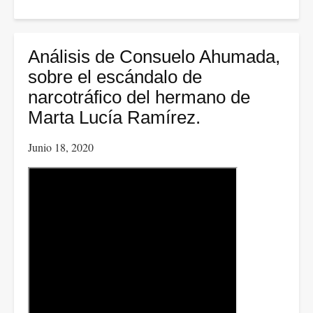
Nueva
Gaceta
se
Análisis de Consuelo Ahumada,
une
sobre el escándalo de
a
narcotráfico del hermano de
la
Marta Lucía Ramírez.
campaña
Junio 18, 2020
contra
los
asesinatos
cometidos
para
acallar
la
protesta
social