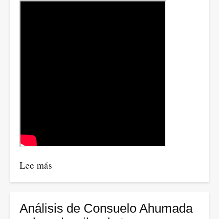
Lee más
sobre
Dice
Andrew
Cuomo,
Análisis de Consuelo Ahumada