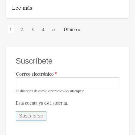
Lee más
sobre
Análisis
de
Paginación
Siguiente
››
Última
Último »
Página
1
Artículos
2
Artículos
3
Artículos
4
Consuelo
página
página
actual
de
de
de
Ahumada
portada
portada
portada
sobre
el
Suscríbete
arribo
Correo electrónico
de
tropas
militares
La dirección de correo electrónico del suscriptor.
de
Esta cuenta ya está suscrita.
Estados
Unidos
a
Colombia