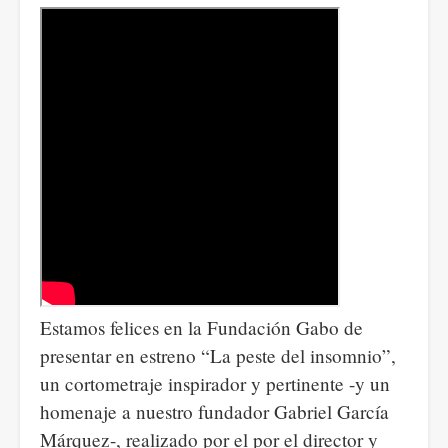
el
escándalo
de
narcotráfico
del
hermano
de
Marta
Lucía
Ramírez.
Estamos felices en la Fundación Gabo de
presentar en estreno “La peste del insomnio”,
un cortometraje inspirador y pertinente -y un
homenaje a nuestro fundador Gabriel García
Márquez-, realizado por el por el director y