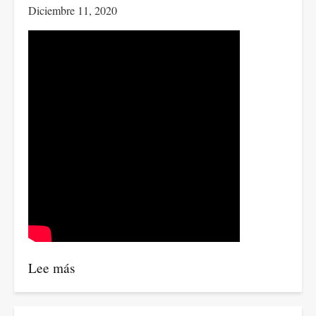
Diciembre 11, 2020
tumban”
Lee más
sobre
Fabio
Arias