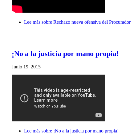
Lee más
sobre Rechazo nueva ofensiva del Procurador
¡No a la justicia por mano propia!
Junio 19, 2015
Lee más
sobre ¡No a la justicia por mano propia!