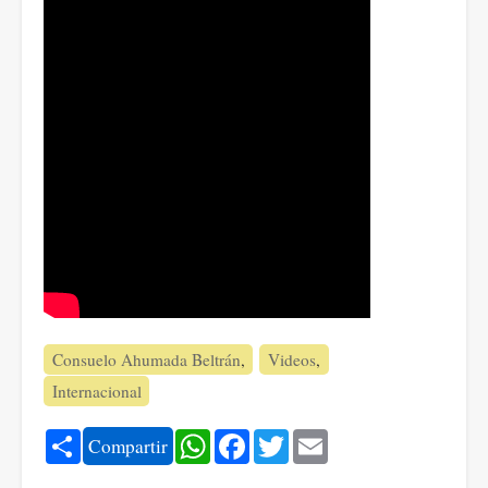
Consuelo Ahumada Beltrán
Videos
Internacional
Share
WhatsApp
Facebook
Twitter
Email
Compartir