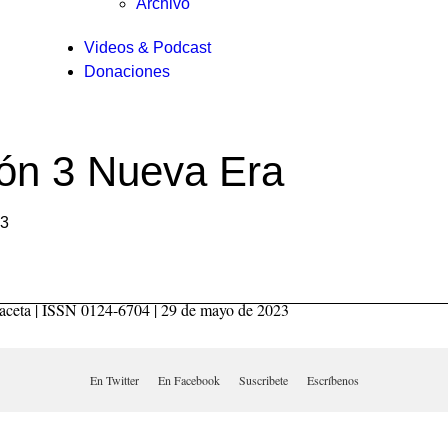
Archivo
Videos & Podcast
Donaciones
es
ión 3 Nueva Era
23
ación
En Twitter
En Facebook
Suscribete
Escríbenos