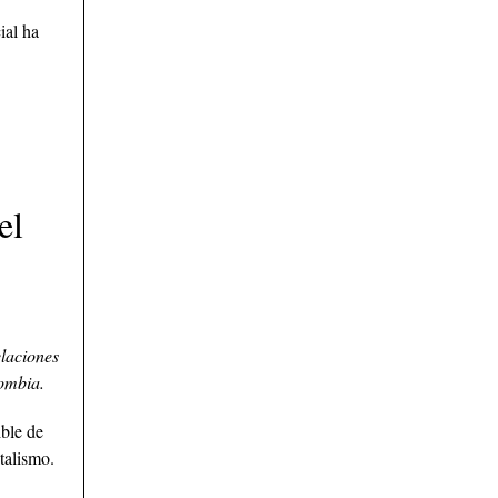
ial ha
el
laciones
ombia.
ible de
talismo.