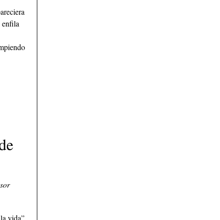
areciera
 enfila
ompiendo
 de
sor
la vida”