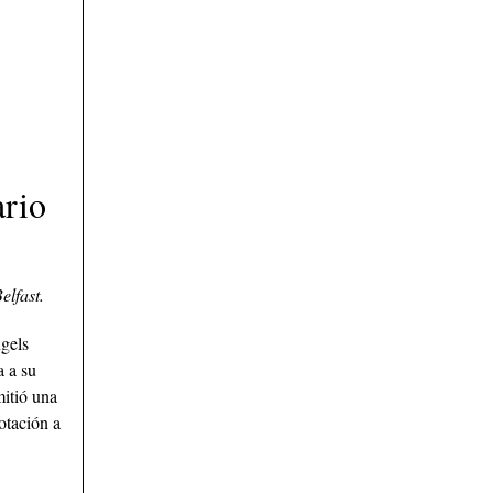
ario
elfast.
ngels
a a su
mitió una
otación a