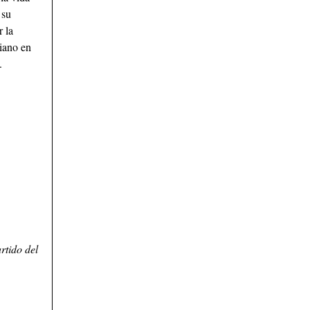
 su
r la
iano en
.
rtido del