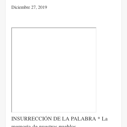
la
Diciembre 27, 2019
actualidad
de
la
novela
Manuela
y
lo
que
nos
dicen
sus
animales
INSURRECCIÓN DE LA PALABRA * La
memoria de nuestros pueblos