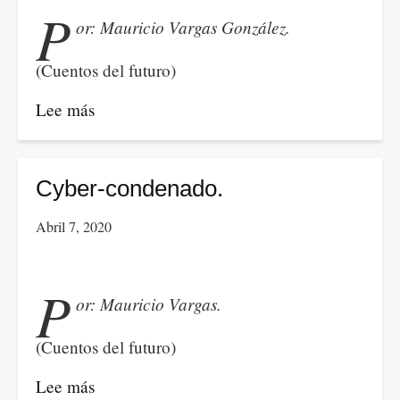
P
or: Mauricio Vargas González.
(Cuentos del futuro)
Lee más
sobre
Máquinas
avanzadas
del
Cyber-condenado.
futuro
Abril 7, 2020
dan
vida
a
P
or: Mauricio Vargas.
la
clase
(Cuentos del futuro)
trabajadora.
Lee más
sobre