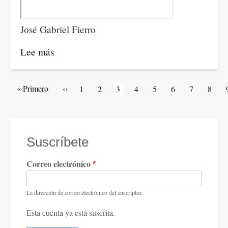
José Gabriel Fierro
Lee más
sobre
ANDANTE
9
Paginación
Primera
« Primero
Página
‹‹
Artículos
1
Artículos
2
Página
3
Artículos
4
Artículos
5
Artículos
6
Artículos
7
Artícu
8
página
anterior
de
de
actual
de
de
de
de
de
portada
portada
portada
portada
portada
portada
porta
Suscríbete
Correo electrónico
La dirección de correo electrónico del suscriptor.
Esta cuenta ya está suscrita.