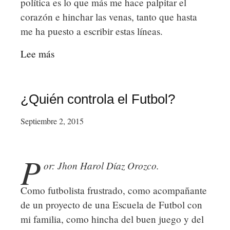
política es lo que más me hace palpitar el
corazón e hinchar las venas, tanto que hasta
me ha puesto a escribir estas líneas.
Lee más
sobre
Derrotas
que
duelen,
¿Quién controla el Futbol?
futbol
Septiembre 2, 2015
y
política.
P
or: Jhon Harol Díaz Orozco.
Como futbolista frustrado, como acompañante
de un proyecto de una Escuela de Futbol con
mi familia, como hincha del buen juego y del