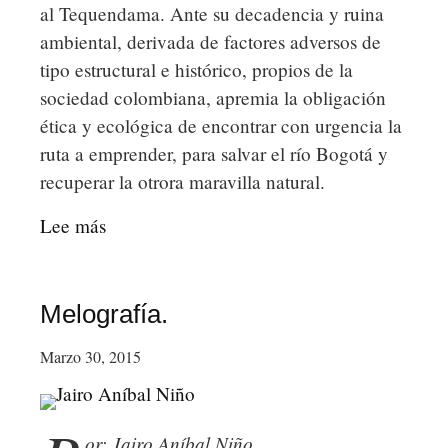
al Tequendama. Ante su decadencia y ruina
en
ambiental, derivada de factores adversos de
medio
tipo estructural e histórico, propios de la
de
sociedad colombiana, apremia la obligación
la
ética y ecológica de encontrar con urgencia la
dictadura
ruta a emprender, para salvar el río Bogotá y
argentina.
recuperar la otrora maravilla natural.
Lee más
sobre
Tequendama.
Melografía.
Marzo 30, 2015
or: Jairo Aníbal Niño.