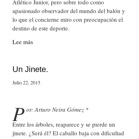
Atlético Junior, pero sobre todo como
apasionado observador del mundo del balón y
lo que el concierne miro con preocupación el
destino de este deporte.
Lee más
sobre
¿Quién
controla
el
Un Jinete.
Futbol?
Julio 22, 2015
P
or: Arturo Neira Gómez *
Entre los árboles, reaparece y se pierde un
jinete. ¿Será él? El caballo baja con dificultad