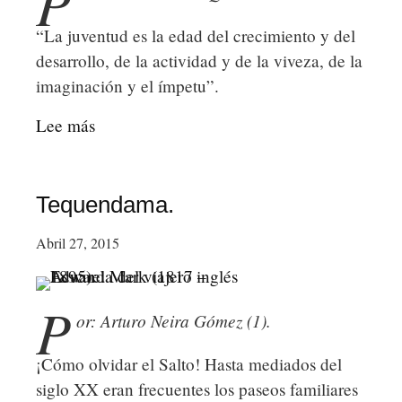
P
“La juventud es la edad del crecimiento y del
desarrollo, de la actividad y de la viveza, de la
imaginación y el ímpetu”.
Lee más
sobre
Los
jóvenes
en
Tequendama.
la
Abril 27, 2015
sociedad,
el
valiente
P
or: Arturo Neira Gómez (1).
caso
de
¡Cómo olvidar el Salto! Hasta mediados del
Serú
siglo XX eran frecuentes los paseos familiares
Girán