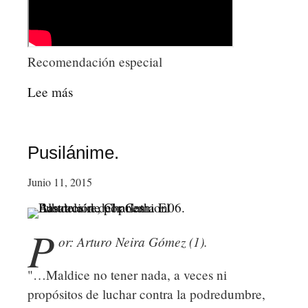
Recomendación especial
Lee más
sobre
"Película
Ella
-
Pusilánime.
Trailer
Junio 11, 2015
Oficial.
P
or: Arturo Neira Gómez (1).
"…Maldice no tener nada, a veces ni
propósitos de luchar contra la podredumbre,