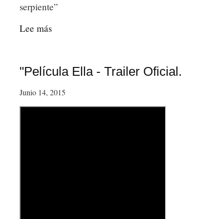
serpiente”
Lee más
sobre
Karamakate
y
el
"Película Ella - Trailer Oficial.
reto
Junio 14, 2015
de
la
supervivencia
humana.