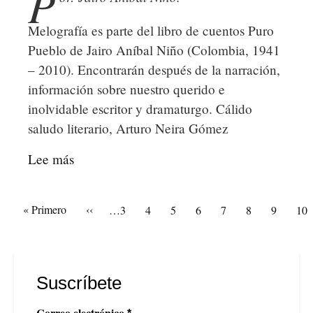
P
Melografía es parte del libro de cuentos Puro
Pueblo de Jairo Aníbal Niño (Colombia, 1941
– 2010). Encontrarán después de la narración,
información sobre nuestro querido e
inolvidable escritor y dramaturgo. Cálido
saludo literario, Arturo Neira Gómez
Lee más
sobre
Melografía.
Paginación
Primera
« Primero
Página
‹‹
Artículos
…
3
Artículos
4
Artículos
5
Artículos
6
Artículos
7
Artículos
8
Página
9
Art
10
página
anterior
de
de
de
de
de
de
actual
de
portada
portada
portada
portada
portada
portada
por
Suscríbete
Correo electrónico