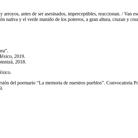
y arroyos, antes de ser asesinados, imperceptibles, reaccionan. / Van es
n nativa y el verde manido de los potreros, a gran altura, cruzan y cruz
bra”.
México, 2019.
binnizá, 2018.
éxico.
 versión del poemario “La memoria de nuestros pueblos”. Convocatoria 
9.