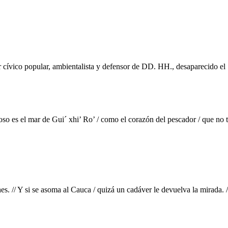
r cívico popular, ambientalista y defensor de DD. HH., desaparecido e
oso es el mar de Gui´ xhi’ Ro’ / como el corazón del pescador / que no t
hes. // Y si se asoma al Cauca / quizá un cadáver le devuelva la mirada. /