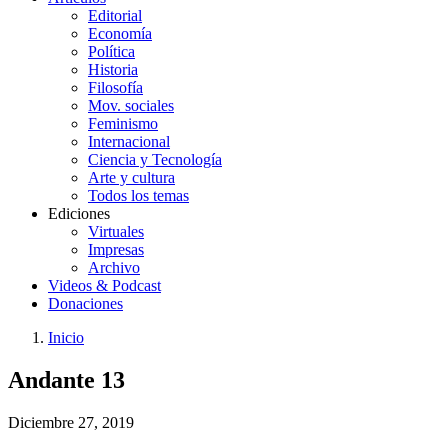
Editorial
Economía
Política
Historia
Filosofía
Mov. sociales
Feminismo
Internacional
Ciencia y Tecnología
Arte y cultura
Todos los temas
Ediciones
Virtuales
Impresas
Archivo
Videos & Podcast
Donaciones
Inicio
You
Enlaces
Andante 13
are
de
here:
ayuda
Diciembre 27, 2019
a