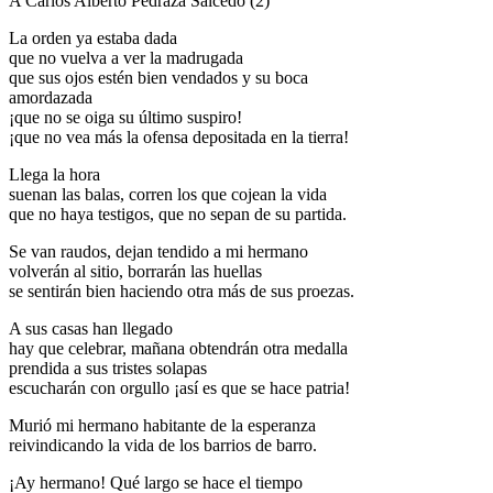
A Carlos Alberto Pedraza Salcedo (2)
La orden ya estaba dada
que no vuelva a ver la madrugada
que sus ojos estén bien vendados y su boca
amordazada
¡que no se oiga su último suspiro!
¡que no vea más la ofensa depositada en la tierra!
Llega la hora
suenan las balas, corren los que cojean la vida
que no haya testigos, que no sepan de su partida.
Se van raudos, dejan tendido a mi hermano
volverán al sitio, borrarán las huellas
se sentirán bien haciendo otra más de sus proezas.
A sus casas han llegado
hay que celebrar, mañana obtendrán otra medalla
prendida a sus tristes solapas
escucharán con orgullo ¡así es que se hace patria!
Murió mi hermano habitante de la esperanza
reivindicando la vida de los barrios de barro.
¡Ay hermano! Qué largo se hace el tiempo