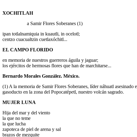
la
XOCHITLAH
navegación
a Samir Flores Soberanes (1)
ipan totlalnamiquia in kuautli, in ocelotl;
centzo cuacualtzin cuetlaxóchitl...
EL CAMPO FLORIDO
en memoria de nuestros guerreros águila y jaguar;
los ejércitos de hermosas flores que han de marchitarse...
Bernardo Morales González. México.
(1) A la memoria de Samir Flores Soberanes, líder náhuatl asesinado 
gasoducto en la zona del Popocatépetl, nuestro volcán sagrado.
MUJER LUNA
Hija del mar y del viento
la que no teme
la que lucha
zapoteca de piel de arena y sal
brazos de mezquite