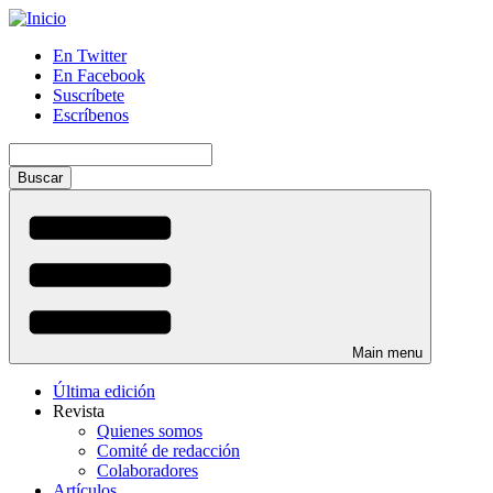
Pasar
al
En Twitter
contenido
En Facebook
Menú
principal
Suscríbete
auxiliar
Escríbenos
Buscar
Main menu
Última edición
Revista
Quienes somos
Comité de redacción
Colaboradores
Artículos