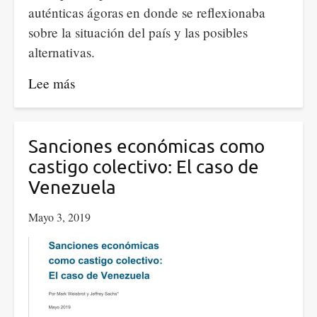
auténticas ágoras en donde se reflexionaba
sobre la situación del país y las posibles
alternativas.
Lee más
sobre
Un
recorrido
por
Sanciones económicas como
las
castigo colectivo: El caso de
elecciones
Venezuela
de
Mayo 3, 2019
España