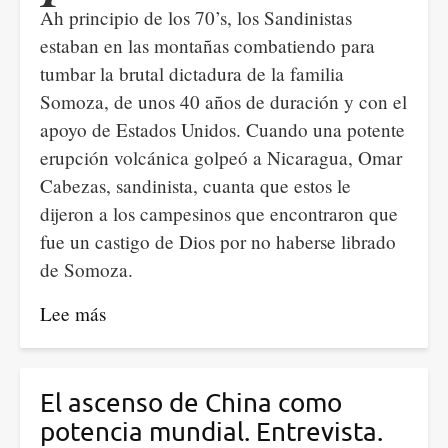
Ah principio de los 70’s, los Sandinistas
y
estaban en las montañas combatiendo para
contra
tumbar la brutal dictadura de la familia
el
Somoza, de unos 40 años de duración y con el
imperialismo
apoyo de Estados Unidos. Cuando una potente
yanqui.
erupción volcánica golpeó a Nicaragua, Omar
Cabezas, sandinista, cuanta que estos le
dijeron a los campesinos que encontraron que
fue un castigo de Dios por no haberse librado
de Somoza.
Lee más
sobre
La
realidad
tras
El ascenso de China como
la
potencia mundial. Entrevista.