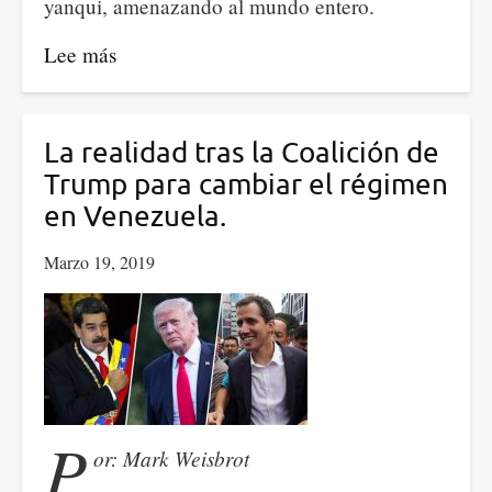
yanqui, amenazando al mundo entero.
Lee más
sobre
Ha
llegado
el
La realidad tras la Coalición de
momento
Trump para cambiar el régimen
de
en Venezuela.
una
Marzo 19, 2019
nueva
movilización
mundial
en
favor
de
P
la
or: Mark Weisbrot
paz