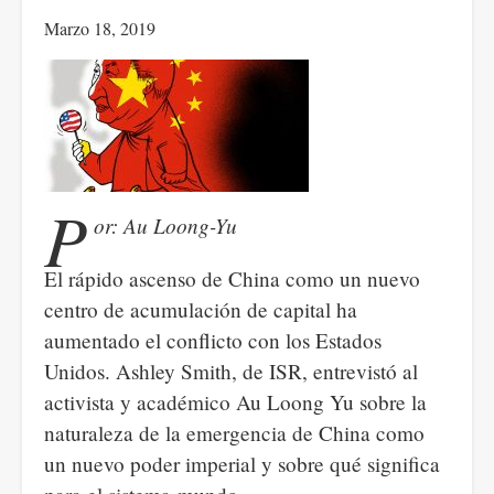
Coalición
Marzo 18, 2019
de
Trump
para
cambiar
el
régimen
P
en
or: Au Loong-Yu
Venezuela.
El rápido ascenso de China como un nuevo
centro de acumulación de capital ha
aumentado el conflicto con los Estados
Unidos. Ashley Smith, de ISR, entrevistó al
activista y académico Au Loong Yu sobre la
naturaleza de la emergencia de China como
un nuevo poder imperial y sobre qué significa