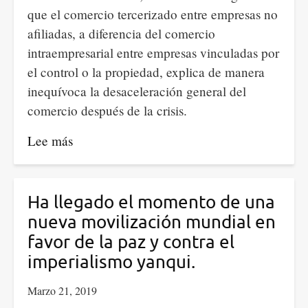
que el comercio tercerizado entre empresas no
afiliadas, a diferencia del comercio
intraempresarial entre empresas vinculadas por
el control o la propiedad, explica de manera
inequívoca la desaceleración general del
comercio después de la crisis.
Lee más
sobre
Comercio
tercerizado:
Una
Ha llegado el momento de una
fuente
nueva movilización mundial en
de
favor de la paz y contra el
debilidad
imperialismo yanqui.
comercial
Marzo 21, 2019
después