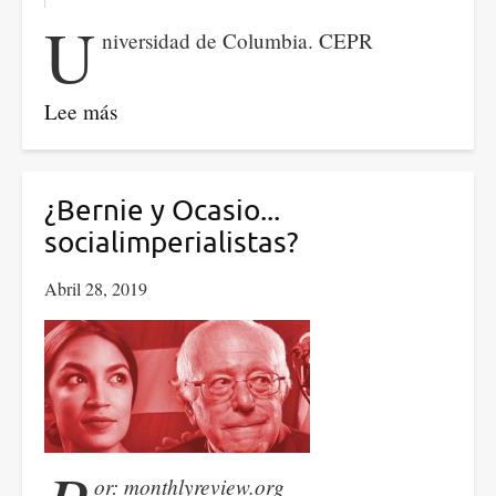
U
niversidad de Columbia. CEPR
Lee más
sobre
Sanciones
económicas
como
¿Bernie y Ocasio...
castigo
socialimperialistas?
colectivo:
Abril 28, 2019
El
caso
de
Venezuela
or: monthlyreview.org