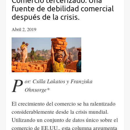
Comercio tercerizado: Una
de
fuente de debilidad comercial
commodities
después de la crisis.
y
Abril 2, 2019
el
nuevo
imperialismo
P
or: Csilla Lakatos y Franziska
Ohnsorge*
El crecimiento del comercio se ha ralentizado
considerablemente desde la crisis mundial.
Utilizando un conjunto de datos único sobre el
comercio de EE.UU., esta columna argumenta