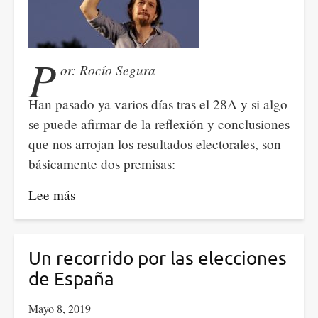
P
or: Rocío Segura
Han pasado ya varios días tras el 28A y si algo
se puede afirmar de la reflexión y conclusiones
que nos arrojan los resultados electorales, son
básicamente dos premisas:
Lee más
sobre
En
la
primavera
Un recorrido por las elecciones
del
de España
28A:
Mayo 8, 2019
not