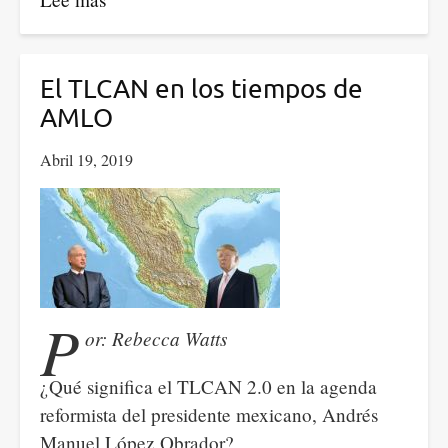
¿Bernie
y
Ocasio...
El TLCAN en los tiempos de
socialimperialistas?
AMLO
Abril 19, 2019
P
or: Rebecca Watts
¿Qué significa el TLCAN 2.0 en la agenda
reformista del presidente mexicano, Andrés
Manuel López Obrador?