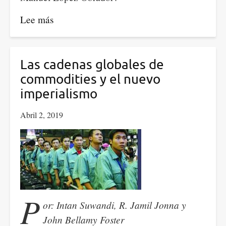
Lee más
sobre
El
TLCAN
en
Las cadenas globales de
los
commodities y el nuevo
tiempos
imperialismo
de
Abril 2, 2019
AMLO
P
or: Intan Suwandi, R. Jamil Jonna y
John Bellamy Foster