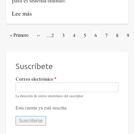
para el sistema-mundo.
Lee más
sobre
El
ascenso
Paginación
Primera
« Primero
Página
‹‹
Artículos
…
2
Artículos
3
Artículos
4
Artículos
5
Página
6
Artículos
7
Artículos
8
Art
9
de
página
anterior
de
de
de
de
actual
de
de
de
China
portada
portada
portada
portada
portada
portada
por
como
potencia
Suscríbete
mundial.
Correo electrónico
Entrevista.
La dirección de correo electrónico del suscriptor.
Esta cuenta ya está suscrita.