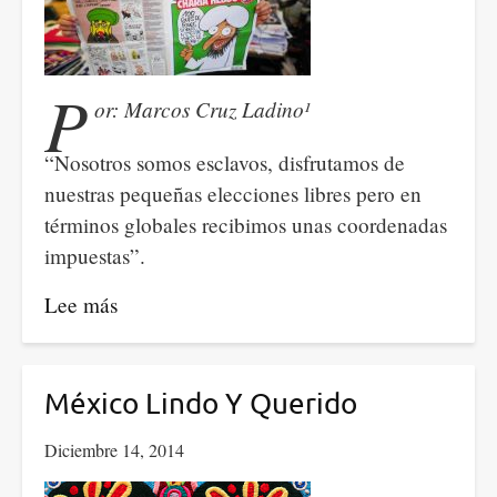
P
or: Marcos Cruz Ladino¹
“Nosotros somos esclavos, disfrutamos de
nuestras pequeñas elecciones libres pero en
términos globales recibimos unas coordenadas
impuestas”.
Lee más
sobre
"Libertad
de
Expresión"
México Lindo Y Querido
e
Diciembre 14, 2014
Hipocresía
Occidental