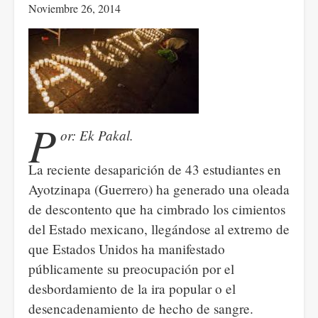
Noviembre 26, 2014
social
democracia
en
Europa
y
el
P
ascenso
or: Ek Pakal.
de
La reciente desaparición de 43 estudiantes en
Podemos
Ayotzinapa (Guerrero) ha generado una oleada
en
de descontento que ha cimbrado los cimientos
España.
del Estado mexicano, llegándose al extremo de
que Estados Unidos ha manifestado
públicamente su preocupación por el
desbordamiento de la ira popular o el
desencadenamiento de hecho de sangre.