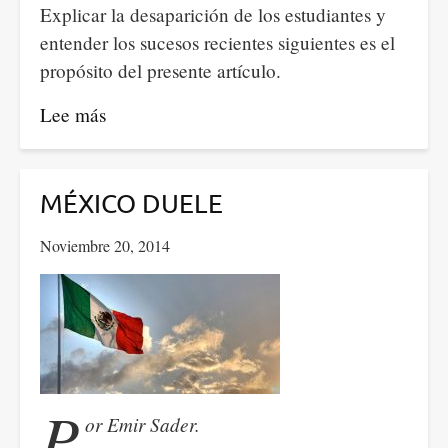
Explicar la desaparición de los estudiantes y
entender los sucesos recientes siguientes es el
propósito del presente artículo.
Lee más
sobre
La
desaparición
de
MÉXICO DUELE
los
Noviembre 20, 2014
estudiantes
mexicanos,
el
Estado
y
los
P
narcos.
or Emir Sader.