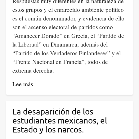
Respuestas muy diferentes en la naturaleza de
estos grupos y el enrarecido ambiente político
es el común denominador, y evidencia de ello
son el ascenso electoral de partidos como
“Amanecer Dorado” en Grecia, el “Partido de
la Libertad” en Dinamarca, además del
“Partido de los Verdaderos Finlandeses” y el
“Frente Nacional en Francia”, todos de
extrema derecha.
Lee más
sobre
La
crisis
Económica,
La desaparición de los
inoperancia
estudiantes mexicanos, el
de
Estado y los narcos.
la