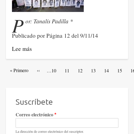
P
or: Tanalís Padilla *
Publicado por Página 12 del 9/11/14
Lee más
sobre
¿Por
qué
Paginación
Primera
« Primero
Página
‹‹
Artículos
…
10
Artículos
11
Artículos
12
Artículos
13
Artículos
14
Artículo
15
A
1
ayotzinapa?
página
anterior
de
de
de
de
de
de
d
portada
portada
portada
portada
portada
portada
p
Suscríbete
Correo electrónico
La dirección de correo electrónico del suscriptor.