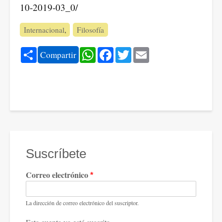
10-2019-03_0/
Internacional
Filosofía
Share
WhatsApp
Facebook
Twitter
Email
Compartir
Suscríbete
Correo electrónico
La dirección de correo electrónico del suscriptor.