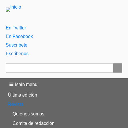
Menú
En Twitter
auxiliar
En Facebook
Suscríbete
Escríbenos
Buscar
Main menu
Última edición
Revista
Quienes somos
Comité de redacción