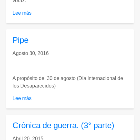
voraz.
Lee más
sobre
Artículo
12.
“Nadie
Pipe
será
sometido
Agosto 30, 2016
a
desaparición
forzada,
A propósito del 30 de agosto (Día Internacional de
a
los Desaparecidos)
torturas
ni
Lee más
sobre
a
Pipe
tratos
o
Crónica de guerra. (3° parte)
penas
crueles,
Abril 20, 2015