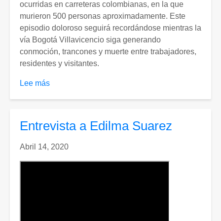
ocurridas en carreteras colombianas, en la que
murieron 500 personas aproximadamente. Este
episodio doloroso seguirá recordándose mientras la
vía Bogotá Villavicencio siga generando
conmoción, trancones y muerte entre trabajadores,
residentes y visitantes.
Lee más
sobre
El
próximo
28
Entrevista a Edilma Suarez
de
junio
Abril 14, 2020
cumplirá
46
años
el
“Poema
Llanero”