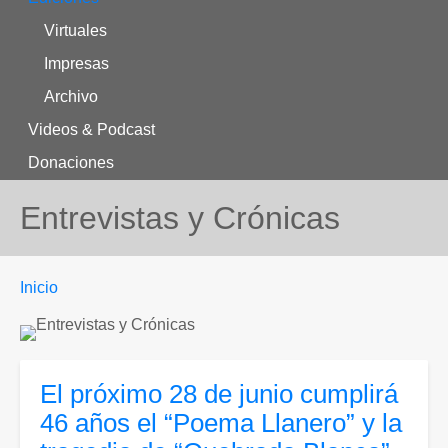
Virtuales
Impresas
Archivo
Videos & Podcast
Donaciones
Entrevistas y Crónicas
Enlaces
You
Inicio
are
de
here:
ayuda
a
El próximo 28 de junio cumplirá
la
46 años el “Poema Llanero” y la
navegación