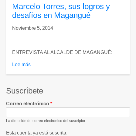
la
Marcelo Torres, sus logros y
zozobra
desafíos en Magangué
a
la
Noviembre 5, 2014
esperanza.
ENTREVISTA AL ALCALDE DE MAGANGUÉ:
Lee más
sobre
Marcelo
Torres,
sus
Suscríbete
logros
y
Correo electrónico
desafíos
en
La dirección de correo electrónico del suscriptor.
Magangué
Esta cuenta ya está suscrita.