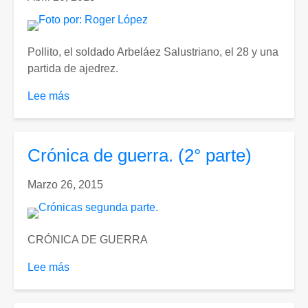
inhumanos
o
degradantes”(1)
Pollito, el soldado Arbeláez Salustriano, el 28 y una
partida de ajedrez.
Lee más
sobre
Crónica
de
guerra.
Crónica de guerra. (2° parte)
(3°
parte)
Marzo 26, 2015
CRÓNICA DE GUERRA
Lee más
sobre
Crónica
de