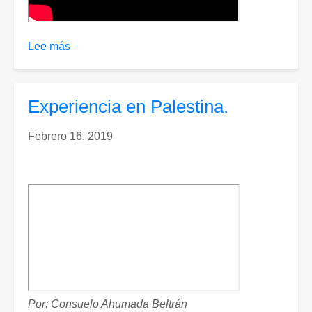
y
la
tragedia
Lee más
sobre
de
Entrevista
“Quebrada
a
Blanca”
Edilma
Experiencia en Palestina.
Vía
Suarez
Villavicencio.
Febrero 16, 2019
Por: Consuelo Ahumada Beltrán