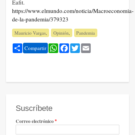
Eafit.
https://www.elmundo.com/noticia/Macroeconomia-
de-la-pandemia/379323
Mauricio Vargas
Opinión
Pandemia
Share
WhatsApp
Facebook
Twitter
Email
Compartir
Suscríbete
Correo electrónico