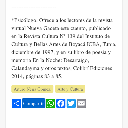
--------------------------
*Psicólogo. Ofrece a los lectores de la revista
virtual Nueva Gaceta este cuento, publicado
en la Revista Cultura Nº 139 del Instituto de
Cultura y Bellas Artes de Boyacá ICBA, Tunja,
diciembre de 1997, y en su libro de poesía y
memoria En la Noche: Desarraigo,
Calandayma y otros textos, Colibrí Ediciones
2014, páginas 83 a 85.
Arturo Neira Gómez
Arte y Cultura
Share
WhatsApp
Facebook
Twitter
Email
Compartir