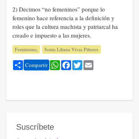
2) Decimos “no femeninos” porque lo
femenino hace referencia a la definición y
roles que la cultura machista y patriarcal ha
creado e impuesto a las mujeres.
Feminismo
Sonia Liliana Vivas Piñeros
Share
WhatsApp
Facebook
Twitter
Email
Compartir
Suscríbete