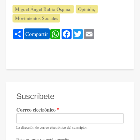
Miguel Ángel Rubio Ospina
Opinión
Movimientos Sociales
Share
WhatsApp
Facebook
Twitter
Email
Compartir
Suscríbete
Correo electrónico
La dirección de correo electrónico del suscriptor.
Esta cuenta ya está suscrita.