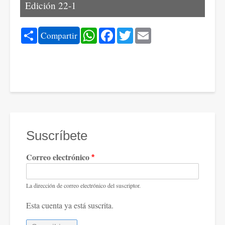
Edición 22-1
Share
WhatsApp
Facebook
Twitter
Email
Compartir
Suscríbete
Correo electrónico
La dirección de correo electrónico del suscriptor.
Esta cuenta ya está suscrita.