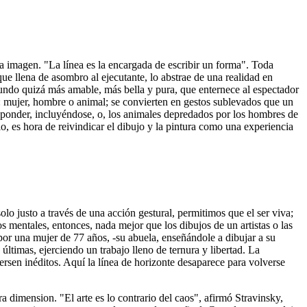
ia imagen. "La línea es la encargada de escribir un forma". Toda
ue llena de asombro al ejecutante, lo abstrae de una realidad en
 mundo quizá más amable, más bella y pura, que enternece al espectador
ma: mujer, hombre o animal; se convierten en gestos sublevados que un
esponder, incluyéndose, o, los animales depredados por los hombres de
, es hora de reivindicar el dibujo y la pintura como una experiencia
olo justo a través de una acción gestural, permitimos que el ser viva;
esos mentales, entonces, nada mejor que los dibujos de un artistas o las
por una mujer de 77 años, -su abuela, enseñándole a dibujar a su
 últimas, ejerciendo un trabajo lleno de ternura y libertad. La
ersen inéditos. Aquí la línea de horizonte desaparece para volverse
a dimension. "El arte es lo contrario del caos", afirmó Stravinsky,