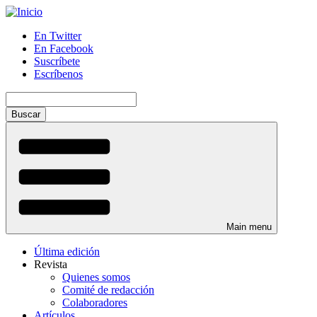
Pasar
al
En Twitter
contenido
En Facebook
Menú
principal
Suscríbete
auxiliar
Escríbenos
Buscar
Main menu
Última edición
Revista
Quienes somos
Comité de redacción
Colaboradores
Artículos