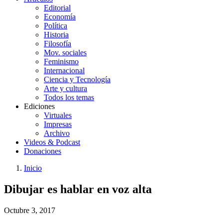
Editorial
Economía
Política
Historia
Filosofía
Mov. sociales
Feminismo
Internacional
Ciencia y Tecnología
Arte y cultura
Todos los temas
Ediciones
Virtuales
Impresas
Archivo
Videos & Podcast
Donaciones
Inicio
You
Enlaces
Dibujar es hablar en voz alta
are
de
here:
ayuda
Octubre 3, 2017
a