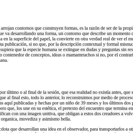
 arrojan contornos que construyen formas, es la razón de ser de la prop
, que va desarrollando una forma, un contorno que describe un momento q
a en la superficie del papel, la convierte en otra verdad real de ver el
 esta publicación, si no que, por la descripción contextual y formal mis
si supiera que la especie humana se extingue en dudas y preguntas sin r
o contenedor de conceptos, ideas o mamamrrachos si no, por el contrario
mana.
último o al final de la sesión, que esa realidad no existía antes, que s
 y que al final esto, todo lo anterior, lo reconstruimos por medio de proc
 las aquí publicadas y hechas por un niño de 39 meses y los últimos dos 
ero que, los une en su estética, el pretexto del encuentro que termina en
ifican con una imagen unitiva, que obligan a estos dos creadores a volv
 organica, movediza y asimismo bella.
dota que desarrollan una idea en el observador, para transportarlos a otr