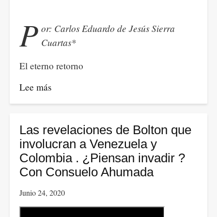
y
en
P
or: Carlos Eduardo de Jesús Sierra
todas,
Cuartas*
somos
víctimas
El eterno retorno
las
mujeres.
Lee más
sobre
Emergencia
Crisis
nacional
de
por
los
Las revelaciones de Bolton que
feminicidios
intelectuales
involucran a Venezuela y
en
Colombia . ¿Piensan invadir ?
tiempos
Con Consuelo Ahumada
de
Junio 24, 2020
pandemia