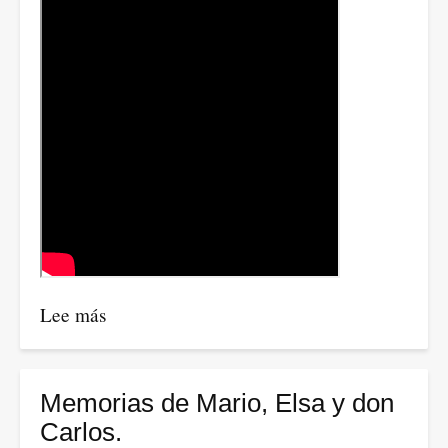
Lee más
sobre
Las
revelaciones
de
Memorias de Mario, Elsa y don
Bolton
Carlos.