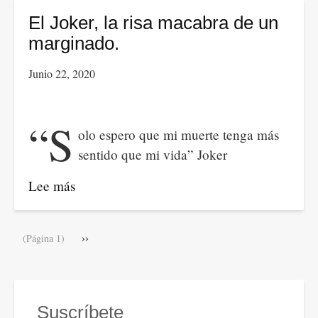
Mario,
El Joker, la risa macabra de un
Elsa
marginado.
y
Junio 22, 2020
don
Carlos.
“S
olo espero que mi muerte tenga más
sentido que mi vida” Joker
Lee más
sobre
El
Joker,
Paginación
Siguiente
››
(Página 1)
la
página
risa
macabra
de
Suscríbete