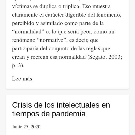
víctimas se duplica o triplica. Eso muestra
claramente el carácter digerible del fenómeno,
percibido y asimilado como parte de la
“normalidad” o, lo que sería peor, como un
fenómeno “normativo”, es decir, que
participaría del conjunto de las reglas que
crean y recrean esa normalidad (Segato, 2003;
p. 3).
Lee más
sobre
Porque
la
muerte
Crisis de los intelectuales en
tiene
tiempos de pandemia
muchas
Junio 25, 2020
formas