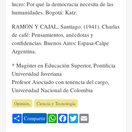
lucro: Por qué la democracia necesita de las
humanidades. Bogotá: Katz.
RAMÓN Y CAJAL, Santiago. (1941). Charlas
de café: Pensamientos, anécdotas y
confidencias. Buenos Aires: Espasa-Calpe
Argentina.
* Magíster en Educación Superior, Pontificia
Universidad Javeriana
Profesor Asociado con tenencia del cargo,
Universidad Nacional de Colombia
Opinión
Ciencia y Tecnología
Share
WhatsApp
Facebook
Twitter
Email
Compartir