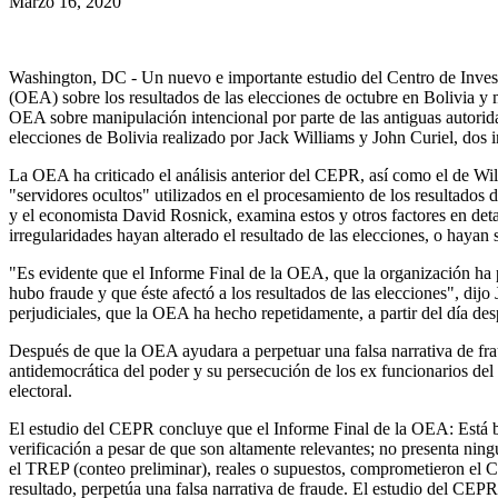
Marzo 16, 2020
la
navegación
Washington, DC - Un nuevo e importante estudio del Centro de Invest
(OEA) sobre los resultados de las elecciones de octubre en Bolivia y m
OEA sobre manipulación intencional por parte de las antiguas autorida
elecciones de Bolivia realizado por Jack Williams y John Curiel, dos
La OEA ha criticado el análisis anterior del CEPR, así como el de Will
"servidores ocultos" utilizados en el procesamiento de los resultado
y el economista David Rosnick, examina estos y otros factores en de
irregularidades hayan alterado el resultado de las elecciones, o hayan s
"Es evidente que el Informe Final de la OEA, que la organización ha p
hubo fraude y que éste afectó a los resultados de las elecciones", dij
perjudiciales, que la OEA ha hecho repetidamente, a partir del día des
Después de que la OEA ayudara a perpetuar una falsa narrativa de fraud
antidemocrática del poder y su persecución de los ex funcionarios del 
electoral.
El estudio del CEPR concluye que el Informe Final de la OEA: Está basa
verificación a pesar de que son altamente relevantes; no presenta nin
el TREP (conteo preliminar), reales o supuestos, comprometieron el 
resultado, perpetúa una falsa narrativa de fraude. El estudio del CE