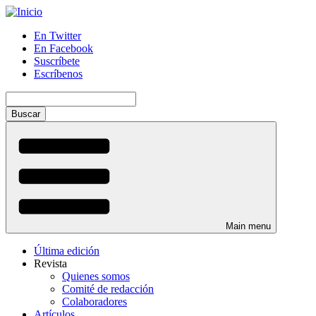
Pasar
al
En Twitter
contenido
En Facebook
Menú
principal
Suscríbete
auxiliar
Escríbenos
Buscar
Main menu
Última edición
Revista
Quienes somos
Comité de redacción
Colaboradores
Artículos