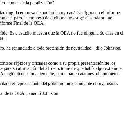
ron antes de la paralización".
cking, la empresa de auditoría cuyo análisis figura en el Informe
nte el paro, la empresa de auditoría investigó el servidor "no
Informe Final de la OEA.
eíble. Este estudio muestra que la OEA no fue ninguna de ellas en el
es".
o, ha renunciado a toda pretensión de neutralidad", dijo Johnston.
conteos rápidos y oficiales como a su propia presentación de los
e para su afirmación del 21 de octubre de que había algo extraño e
EA eligió, decepcionantemente, participar en ataques ad hominem".
itado el representante del gobierno mexicano ante el organismo.
inal de la OEA", añadió Johnston.