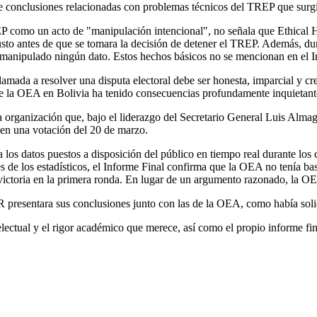
 conclusiones relacionadas con problemas técnicos del TREP que surgie
P como un acto de "manipulación intencional", no señala que Ethical Ha
sto antes de que se tomara la decisión de detener el TREP. Además, dura
 o manipulado ningún dato. Estos hechos básicos no se mencionan en el 
amada a resolver una disputa electoral debe ser honesta, imparcial y cr
 de la OEA en Bolivia ha tenido consecuencias profundamente inquietant
organización que, bajo el liderazgo del Secretario General Luis Almagr
 en una votación del 20 de marzo.
los datos puestos a disposición del público en tiempo real durante los 
de los estadísticos, el Informe Final confirma que la OEA no tenía bas
victoria en la primera ronda. En lugar de un argumento razonado, la O
resentara sus conclusiones junto con las de la OEA, como había solic
electual y el rigor académico que merece, así como el propio informe f