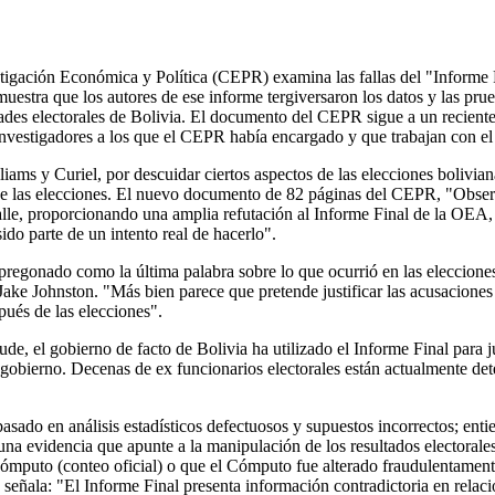
igación Económica y Política (CEPR) examina las fallas del "Informe F
uestra que los autores de ese informe tergiversaron los datos y las prue
des electorales de Bolivia. El documento del CEPR sigue a un reciente y
 investigadores a los que el CEPR había encargado y que trabajan con el
iams y Curiel, por descuidar ciertos aspectos de las elecciones bolivia
s de las elecciones. El nuevo documento de 82 páginas del CEPR, "Obse
talle, proporcionando una amplia refutación al Informe Final de la OEA
ido parte de un intento real de hacerlo".
regonado como la última palabra sobre lo que ocurrió en las elecciones
o Jake Johnston. "Más bien parece que pretende justificar las acusaciones
pués de las elecciones".
e, el gobierno de facto de Bolivia ha utilizado el Informe Final para ju
gobierno. Decenas de ex funcionarios electorales están actualmente dete
do en análisis estadísticos defectuosos y supuestos incorrectos; entier
guna evidencia que apunte a la manipulación de los resultados electora
Cómputo (conteo oficial) o que el Cómputo fue alterado fraudulentament
PR señala: "El Informe Final presenta información contradictoria en rel