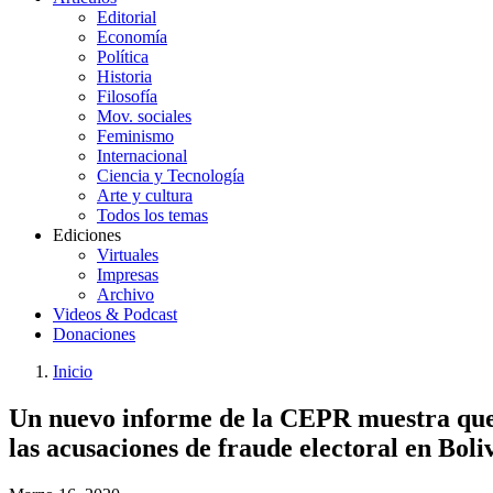
Editorial
Economía
Política
Historia
Filosofía
Mov. sociales
Feminismo
Internacional
Ciencia y Tecnología
Arte y cultura
Todos los temas
Ediciones
Virtuales
Impresas
Archivo
Videos & Podcast
Donaciones
Inicio
You
Enlaces
Un nuevo informe de la CEPR muestra que l
are
de
here:
las acusaciones de fraude electoral en Boli
ayuda
a