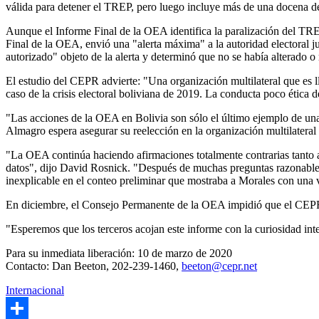
válida para detener el TREP, pero luego incluye más de una docena de
Aunque el Informe Final de la OEA identifica la paralización del TRE
Final de la OEA, envió una "alerta máxima" a la autoridad electoral ju
autorizado" objeto de la alerta y determinó que no se había alterado
El estudio del CEPR advierte: "Una organización multilateral que es ll
caso de la crisis electoral boliviana de 2019. La conducta poco ética
"Las acciones de la OEA en Bolivia son sólo el último ejemplo de una 
Almagro espera asegurar su reelección en la organización multilateral
"La OEA continúa haciendo afirmaciones totalmente contrarias tanto a 
datos", dijo David Rosnick. "Después de muchas preguntas razonables 
inexplicable en el conteo preliminar que mostraba a Morales con una 
En diciembre, el Consejo Permanente de la OEA impidió que el CEPR p
"Esperemos que los terceros acojan este informe con la curiosidad int
Para su inmediata liberación: 10 de marzo de 2020
Contacto: Dan Beeton, 202-239-1460,
beeton@cepr.net
Internacional