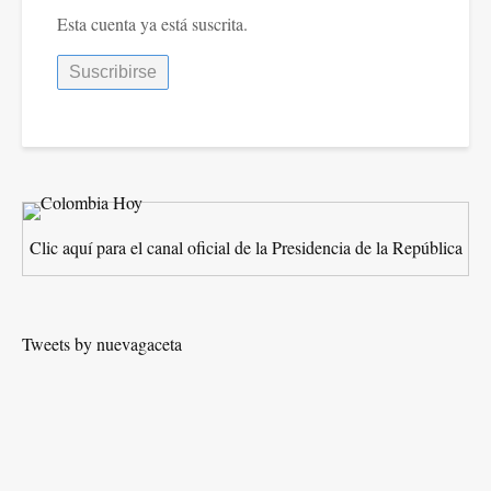
sus
Esta cuenta ya está suscrita.
contradictores
y
alcances
de
lo
aprobado
Clic aquí para el canal oficial de la Presidencia de la República
Tweets by nuevagaceta