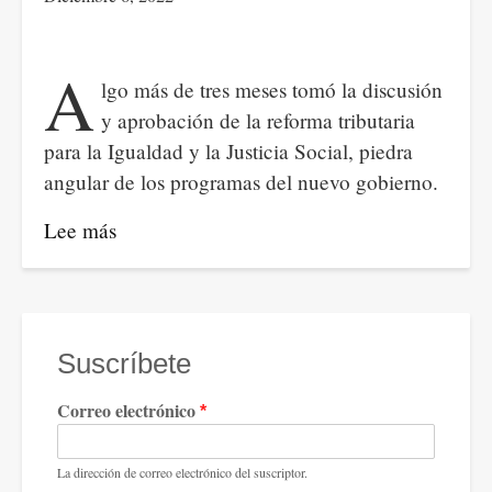
A
lgo más de tres meses tomó la discusión
y aprobación de la reforma tributaria
para la Igualdad y la Justicia Social, piedra
angular de los programas del nuevo gobierno.
Lee más
sobre
La
aprobación
de
la
Suscríbete
reforma
Correo electrónico
tributaria,
motivos
de
La dirección de correo electrónico del suscriptor.