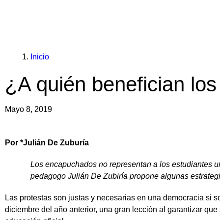
You
Enlaces
Inicio
are
de
¿A quién benefician lo
here:
ayuda
a
Mayo 8, 2019
la
Por *Julián De Zuburía
navegación
Los encapuchados no representan a los estudiantes uni
pedagogo Julián De Zubiría propone algunas estrategia
Las protestas son justas y necesarias en una democracia si s
diciembre del año anterior, una gran lección al garantizar q