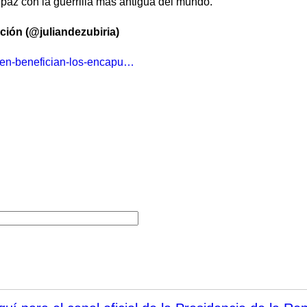
 paz con la guerrilla más antigua del mundo.
ación (@juliandezubiria)
ien-benefician-los-encapu…