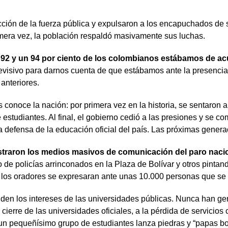
ión de la fuerza pública y expulsaron a los encapuchados de s
rimera vez, la población respaldó masivamente sus luchas.
 92 y un 94 por ciento de los colombianos estábamos de a
evisivo para darnos cuenta de que estábamos ante la presencia 
anteriores.
conoce la nación: por primera vez en la historia, se sentaron a
estudiantes. Al final, el gobierno cedió a las presiones y se com
la defensa de la educación oficial del país. Las próximas gener
traron los medios masivos de comunicación del paro naciona
e policías arrinconados en la Plaza de Bolívar y otros pintando
 los oradores se expresaran ante unas 10.000 personas que se a
den los intereses de las universidades públicas. Nunca han gen
l cierre de las universidades oficiales, a la pérdida de servici
n pequeñísimo grupo de estudiantes lanza piedras y “papas bom