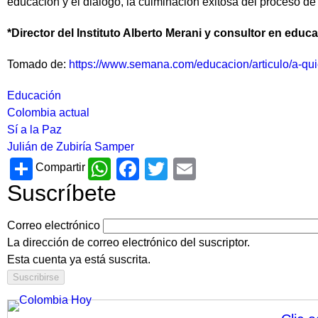
educación y el diálogo, la culminación exitosa del proceso de
*Director del Instituto Alberto Merani y consultor en educ
Tomado de:
https://www.semana.com/educacion/articulo/a-qu
Educación
Colombia actual
Sí a la Paz
Julián de Zubiría Samper
Share
WhatsApp
Facebook
Twitter
Email
Compartir
Suscríbete
Correo electrónico
La dirección de correo electrónico del suscriptor.
Esta cuenta ya está suscrita.