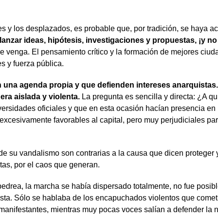
s y los desplazados, es probable que, por tradición, se haya a
lanzar ideas, hipótesis, investigaciones y propuestas, ¡y no
e venga. El pensamiento crítico y la formación de mejores ciud
s y fuerza pública.
una agenda propia y que defienden intereses anarquistas. S
era aislada y violenta.
La pregunta es sencilla y directa: ¿A q
ersidades oficiales y que en esta ocasión hacían presencia en
cesivamente favorables al capital, pero muy perjudiciales para 
de su vandalismo son contrarias a la causa que dicen proteger y
tas, por el caos que generan.
a pedrea, la marcha se había dispersado totalmente, no fue posi
sta. Sólo se hablaba de los encapuchados violentos que cometi
manifestantes, mientras muy pocas voces salían a defender la n