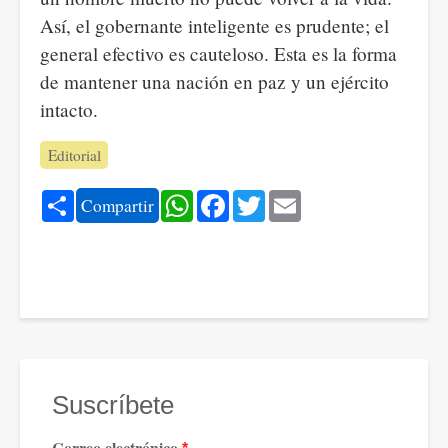
Así, el gobernante inteligente es prudente; el
general efectivo es cauteloso. Esta es la forma
de mantener una nación en paz y un ejército
intacto.
Editorial
Share
WhatsApp
Facebook
Twitter
Email
Compartir
Suscríbete
Correo electrónico