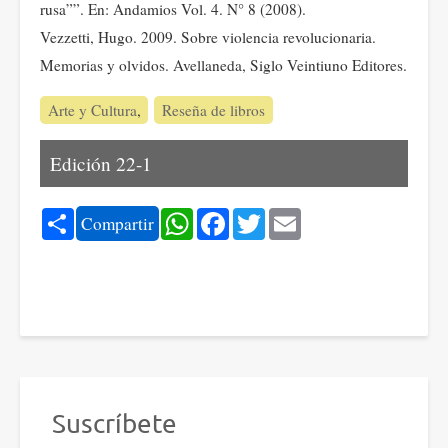
rusa””. En: Andamios Vol. 4. N° 8 (2008).
Vezzetti, Hugo. 2009. Sobre violencia revolucionaria.
Memorias y olvidos. Avellaneda, Siglo Veintiuno Editores.
Arte y Cultura
Reseña de libros
Edición 22-1
Share
WhatsApp
Facebook
Twitter
Email
Compartir
Suscríbete