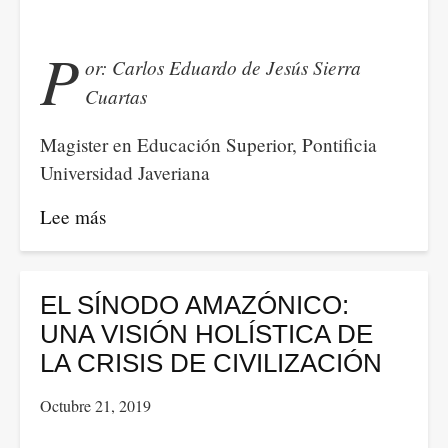
P
or: Carlos Eduardo de Jesús Sierra
Cuartas
Magister en Educación Superior, Pontificia
Universidad Javeriana
Lee más
sobre
UN
NUEVO
DERECHO:
EL SÍNODO AMAZÓNICO:
EL
UNA VISIÓN HOLÍSTICA DE
DERECHO
LA CRISIS DE CIVILIZACIÓN
A
Octubre 21, 2019
LA
OSCURIDAD