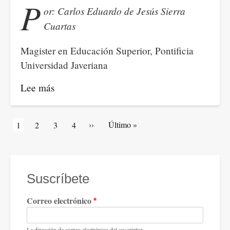
P
or: Carlos Eduardo de Jesús Sierra
DE
Cuartas
CIVILIZACIÓN
Magister en Educación Superior, Pontificia
Universidad Javeriana
Lee más
sobre
CHERNOBYL:
TECNOCIENCIA
Paginación
Siguiente
››
Última
Último »
Página
1
Artículos
2
Artículos
3
Artículos
4
DOMINANTE
página
página
actual
de
de
de
IRRESPONSABLE
portada
portada
portada
Suscríbete
Correo electrónico
La dirección de correo electrónico del suscriptor.