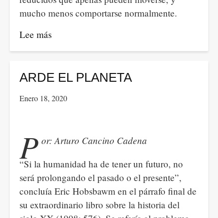
mucho menos comportarse normalmente.
Lee más
sobre
Prácticas
inhumanas
en
ARDE EL PLANETA
granjas
Enero 18, 2020
industriales
P
or: Arturo Cancino Cadena
“Si la humanidad ha de tener un futuro, no
será prolongando el pasado o el presente”,
concluía Eric Hobsbawm en el párrafo final de
su extraordinario libro sobre la historia del