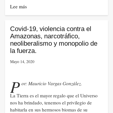
Lee más
sobre
Diálogo:
El
papel
Covid-19, violencia contra el
de
Amazonas, narcotráfico,
las
neoliberalismo y monopolio de
mesas
la fuerza.
ambientales
Mayo 14, 2020
en
la
gestión
P
or: Mauricio Vargas González.
del
territorio.
La Tierra es el mayor regalo que el Universo
nos ha brindado, tenemos el privilegio de
habitarla en sus hermosos biomas de su