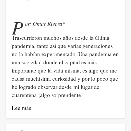
el
Amazonas,
narcotráfico,
P
or: Omar Rivera*
neoliberalismo
y
Trascurrieron muchos años desde la última
monopolio
pandemia, tanto así que varias generaciones
de
no la habían experimentado. Una pandemia en
la
una sociedad donde el capital es más
fuerza.
importante que la vida misma, es algo que me
causa muchísima curiosidad y por lo poco que
he logrado observar desde mi lugar de
cuarentena ¡algo sorprendente!
Lee más
sobre
Un
virus