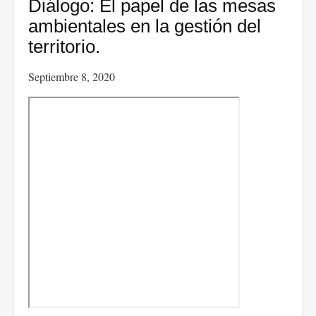
maldición
Diálogo: El papel de las mesas
de
ambientales en la gestión del
los
territorio.
recursos.
Septiembre 8, 2020