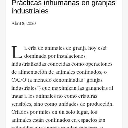
que
Prácticas inhumanas en granjas
salva
industriales
la
Abril 8, 2020
naturaleza
L
a cría de animales de granja hoy está
dominada por instalaciones
industrializadas conocidas como operaciones
de alimentación de animales confinados, o
CAFO (a menudo denominadas "granjas
industriales") que maximizan las ganancias al
tratar a los animales no como criaturas
sensibles, sino como unidades de producción.
Criados por miles en un solo lugar, los
animales están confinados en espacios tan
reducidos que apenas pueden moverse, y