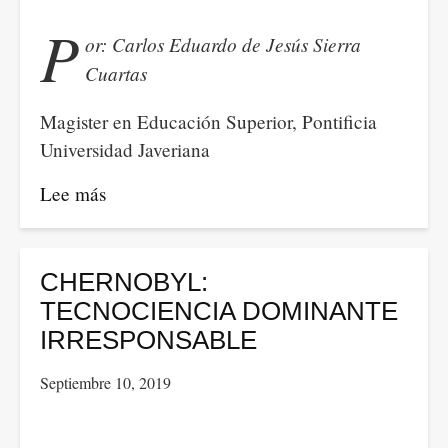
P
or: Carlos Eduardo de Jesús Sierra
Cuartas
Magister en Educación Superior, Pontificia
Universidad Javeriana
Lee más
sobre
EL
SÍNODO
AMAZÓNICO:
CHERNOBYL:
UNA
TECNOCIENCIA DOMINANTE
VISIÓN
IRRESPONSABLE
HOLÍSTICA
Septiembre 10, 2019
DE
LA
CRISIS