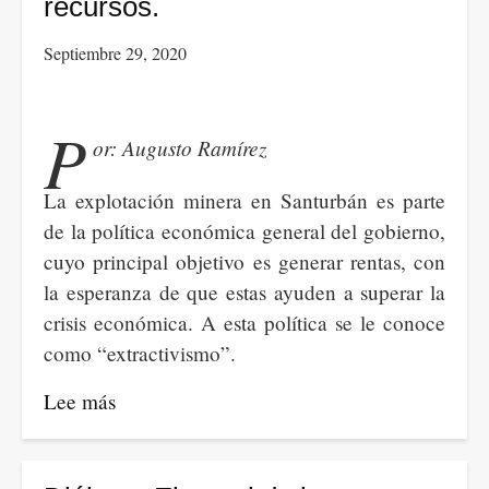
triste
recursos.
celebración
Septiembre 29, 2020
del
Día
de
P
or: Augusto Ramírez
la
Tierra
La explotación minera en Santurbán es parte
de
de la política económica general del gobierno,
2022
cuyo principal objetivo es generar rentas, con
la esperanza de que estas ayuden a superar la
crisis económica. A esta política se le conoce
como “extractivismo”.
Lee más
sobre
Santurban
y