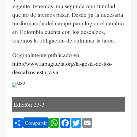
vigente, tenemos una segunda oportunidad
que no dejaremos pasar. Desde ya la necesaria
trasformación del campo para lograr el cambio
en Colombia cuenta con los descalzos,
tenemos la obligación de culminar la tarea.
Originalmente publicado en
http://www.labagatela.org/la-gesta-de-los-
descalzos-esta-viva
Edición 23-3
Share
WhatsApp
Facebook
Twitter
Email
Compartir