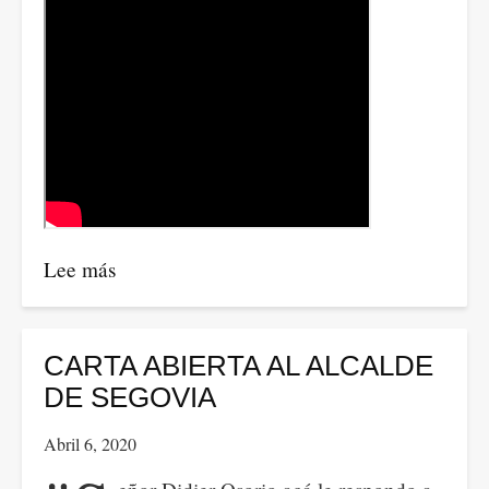
Lee más
sobre
Entrevista
Diana
Cañón
CARTA ABIERTA AL ALCALDE
para
DE SEGOVIA
canal
Abril 6, 2020
de
televisión