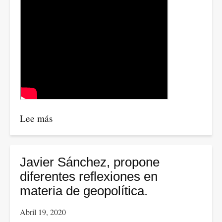
de
la
pandemia
Lee más
sobre
Conferencia
por
Edgar
Javier Sánchez, propone
Ortiz
diferentes reflexiones en
Mora,
materia de geopolítica.
docente
Abril 19, 2020
e