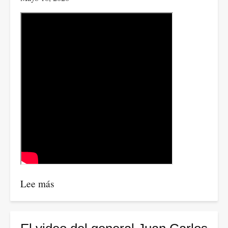
Lee más
sobre
Consuelo
Ahumada
-