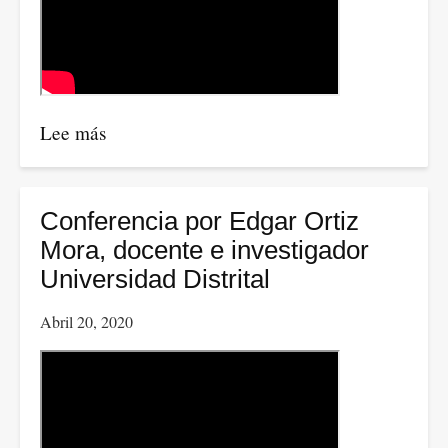
Lee más
sobre
Un
análisis
sobre
Conferencia por Edgar Ortiz
la
Mora, docente e investigador
posición
Universidad Distrital
geopolítica
Abril 20, 2020
de
China
y
las
consecuencias