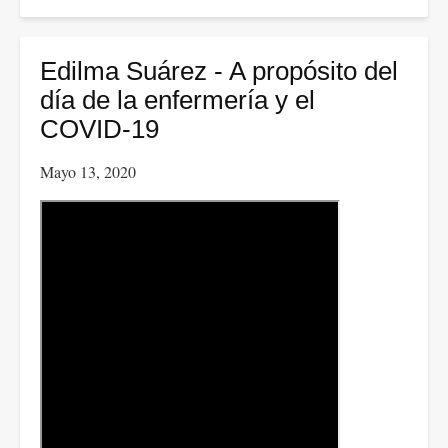
El
video
del
Edilma Suárez - A propósito del
general
día de la enfermería y el
Juan
COVID-19
Carlos
Mayo 13, 2020
Buitrago.