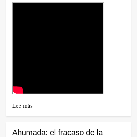
investigador
Universidad
Distrital
Lee más
sobre
Javier
Sánchez,
propone
Ahumada: el fracaso de la