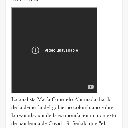
día
de
la
enfermería
y
el
COVID-
19
La analista María Consuelo Ahumada, habló
de la decisión del gobierno colombiano sobre
la reanudación de la economía, en un contexto
de pandemia de Covid-19. Señaló que "el