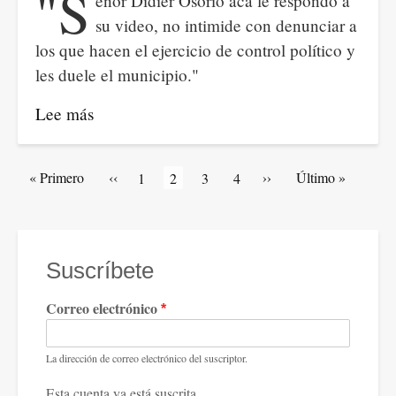
"S
eñor Didier Osorio acá le respondo a
de
su video, no intimide con denunciar a
Paraguay.
los que hacen el ejercicio de control político y
les duele el municipio."
Lee más
sobre
CARTA
ABIERTA
Paginación
Primera
« Primero
Página
‹‹
Siguiente
››
Última
Último »
Artículos
1
Página
2
Artículos
3
Artículos
4
AL
página
anterior
página
página
de
actual
de
de
ALCALDE
portada
portada
portada
DE
SEGOVIA
Suscríbete
Correo electrónico
La dirección de correo electrónico del suscriptor.
Esta cuenta ya está suscrita.