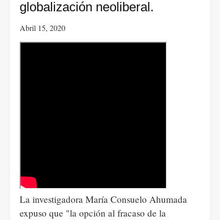
diferentes
globalización neoliberal.
reflexiones
Abril 15, 2020
en
materia
de
geopolítica.
La investigadora María Consuelo Ahumada
expuso que "la opción al fracaso de la