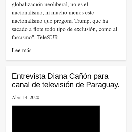
globalización neoliberal, no es el
nacionalismo, ni mucho menos este
nacionalismo que pregona Trump, que ha
sacado a flote todo tipo de exclusión, como al
fascismo". TeleSUR
Lee más
sobre
Ahumada:
el
fracaso
Entrevista Diana Cañón para
de
canal de televisión de Paraguay.
la
Abril 14, 2020
globalización
neoliberal.