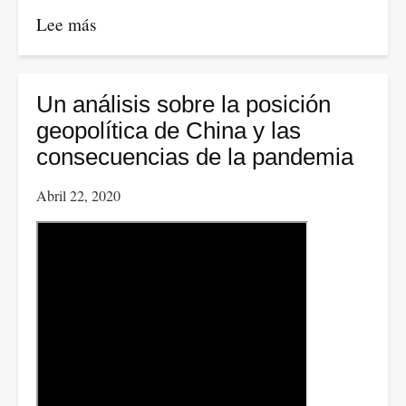
Lee más
sobre
Ahumada:
falso
el
Un análisis sobre la posición
dilema
geopolítica de China y las
en
consecuencias de la pandemia
Colombia
Abril 22, 2020
entre
salvar
la
salud
o
economía.