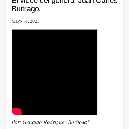
El video del general Juan Carlos
Agenda
Buitrago.
Abierta:
Mayo 14, 2020
Colombia,
Grupo
de
Puebla
evalúa
crisis
humanitaria.
Por: Genaldo Rodríguez Barbosa*