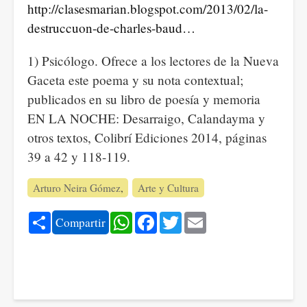
http://clasesmarian.blogspot.com/2013/02/la-
destruccuon-de-charles-baud…
1) Psicólogo. Ofrece a los lectores de la Nueva
Gaceta este poema y su nota contextual;
publicados en su libro de poesía y memoria
EN LA NOCHE: Desarraigo, Calandayma y
otros textos, Colibrí Ediciones 2014, páginas
39 a 42 y 118-119.
Arturo Neira Gómez
Arte y Cultura
Share
WhatsApp
Facebook
Twitter
Email
Compartir