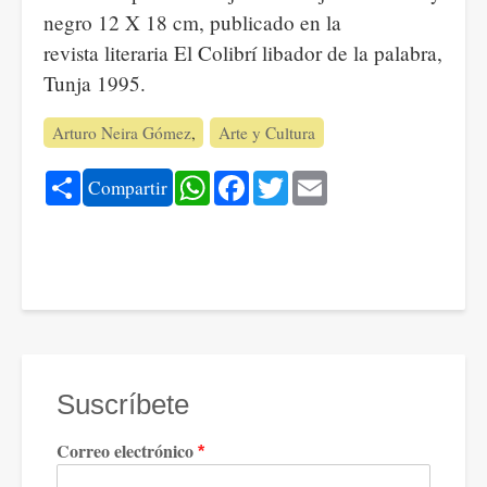
negro 12 X 18 cm, publicado en la
revista literaria El Colibrí libador de la palabra,
Tunja 1995.
Arturo Neira Gómez
Arte y Cultura
Share
WhatsApp
Facebook
Twitter
Email
Compartir
Suscríbete
Correo electrónico