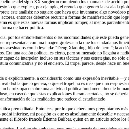
s rebeliones del siglo XX surgieron rompiendo los manuales de acción po
to lo que explica, por ejemplo, el revuelo que generó la escalada globa
erprete este análisis; no sugiero que haya que inventarse algo novedoso 
os actores, entonces debemos recurrir a formas de manifestación que logr
lema es que estas nuevas formas implican romper, al menos parcialmente,
forma de hacer política.
erficial por los embotellamientos o las incomodidades que este pueda ge
r bien representada con una imagen grotesca a la que los ciudadanos lim
ros asesinados con la leyenda: “Deng Xiaoping, hijo de perra”; la acci
 Era una acción política, es cierto, pero su mensaje no llegaba a nadie
 ser capaz de interpelar, incluso en sus tácticas y sus estrategias, no s
pertura comunicativa y no el encierro. El tropel parece, desde hace un b
da o explícitamente, a considerarlo como una expresión inevitable —y 
 realidad la que lo genera, o que el tropel no es más que una respuesta a
 un barniz opaco sobre una actividad política fundamentalmente humana
uso, en caso de que estas explicaciones fueran acertadas, no se deberían 
transformación de las realidades que padece el estudiantado.
lítica premeditada. Entonces, por lo que deberíamos preguntarnos más pr
mo podrá inferirse, mi posición es que es absolutamente deseable y neces
ente el filósofo francés Étienne Balibar, quien en un artículo sobre los 
 táctico. Lo digo sin ambages, creo que la simetría de una violencia est