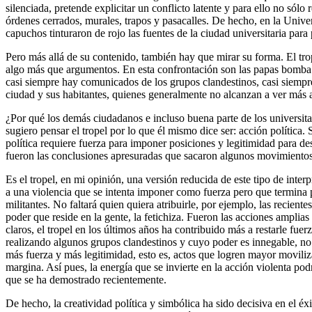
silenciada, pretende explicitar un conflicto latente y para ello no sól
órdenes cerrados, murales, trapos y pasacalles. De hecho, en la Univer
capuchos tinturaron de rojo las fuentes de la ciudad universitaria para p
Pero más allá de su contenido, también hay que mirar su forma. El t
algo más que argumentos. En esta confrontación son las papas bomba y 
casi siempre hay comunicados de los grupos clandestinos, casi siempre l
ciudad y sus habitantes, quienes generalmente no alcanzan a ver más al
¿Por qué los demás ciudadanos e incluso buena parte de los universitar
sugiero pensar el tropel por lo que él mismo dice ser: acción política.
política requiere fuerza para imponer posiciones y legitimidad para des
fueron las conclusiones apresuradas que sacaron algunos movimiento
Es el tropel, en mi opinión, una versión reducida de este tipo de int
a una violencia que se intenta imponer como fuerza pero que termina po
militantes. No faltará quien quiera atribuirle, por ejemplo, las recien
poder que reside en la gente, la fetichiza. Fueron las acciones amplias 
claros, el tropel en los últimos años ha contribuido más a restarle fu
realizando algunos grupos clandestinos y cuyo poder es innegable, no p
más fuerza y más legitimidad, esto es, actos que logren mayor moviliza
margina. Así pues, la energía que se invierte en la acción violenta pod
que se ha demostrado recientemente.
De hecho, la creatividad política y simbólica ha sido decisiva en el éx