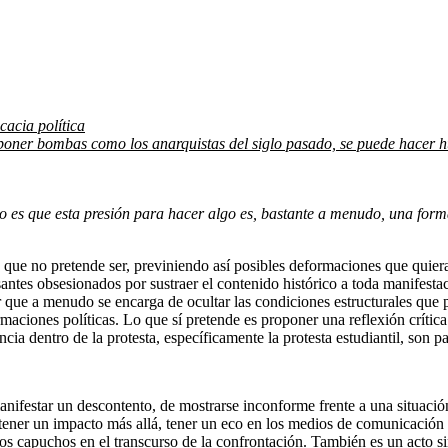
icacia política
poner bombas como los anarquistas del siglo pasado, se puede hacer hue
 es que esta presión para hacer algo es, bastante a menudo, una for
o que no pretende ser, previniendo así posibles deformaciones que quier
antes obsesionados por sustraer el contenido histórico a toda manifesta
r que a menudo se encarga de ocultar las condiciones estructurales que 
rmaciones políticas. Lo que sí pretende es proponer una reflexión crítica
ia dentro de la protesta, específicamente la protesta estudiantil, son pa
nifestar un descontento, de mostrarse inconforme frente a una situación 
a tener un impacto más allá, tener un eco en los medios de comunicación 
os capuchos en el transcurso de la confrontación. También es un acto s