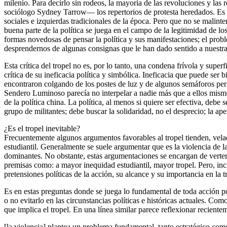
milenio. Para decirlo sin rodeos, la mayoría de las revoluciones y la
sociólogo Sydney Tarrow— los repertorios de protesta heredados. Es es
sociales e izquierdas tradicionales de la época. Pero que no se malint
buena parte de la política se juega en el campo de la legitimidad de l
formas novedosas de pensar la política y sus manifestaciones; el prob
desprendernos de algunas consignas que le han dado sentido a nuestra 
Esta crítica del tropel no es, por lo tanto, una condena frívola y sup
crítica de su ineficacia política y simbólica. Ineficacia que puede se
encontraron colgando de los postes de luz y de algunos semáforos per
Sendero Luminoso parecía no interpelar a nadie más que a ellos mismos.
de la política china. La política, al menos si quiere ser efectiva, debe
grupo de militantes; debe buscar la solidaridad, no el desprecio; la a
¿Es el tropel inevitable?
Frecuentemente algunos argumentos favorables al tropel tienden, vela
estudiantil. Generalmente se suele argumentar que es la violencia de la
dominantes. No obstante, estas argumentaciones se encargan de verter
premisas como: a mayor inequidad estudiantil, mayor tropel. Pero, incl
pretensiones políticas de la acción, su alcance y su importancia en la 
Es en estas preguntas donde se juega lo fundamental de toda acción po
o no evitarlo en las circunstancias políticas e históricas actuales. Co
que implica el tropel. En una línea similar parece reflexionar recientem
[la violencia] plantea un problema fundamental, tanto estratégico como