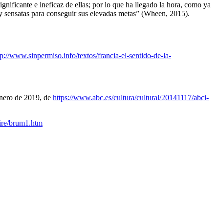
ignificante e ineficaz de ellas; por lo que ha llegado la hora, como ya
 y sensatas para conseguir sus elevadas metas” (Wheen, 2015).
tp://www.sinpermiso.info/textos/francia-el-sentido-de-la-
enero de 2019, de
https://www.abc.es/cultura/cultural/20141117/abci-
ire/brum1.htm