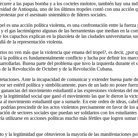
o recurre a las papas bomba y a los cocteles molotov, también hay una in
sidad de Antioquia, uno de los últimos tropeles contó con una acción qu
rotestar por el asesinato sistemático de líderes sociales.
ropel es una acción política violenta, es una confrontación entre la 
el gas lacrimógeno algunas de las herramientas que median en la comunic
os capuchos explican en la plazoleta de las ciudades universitarias sus 
lá de la representación violenta.
ios no ven más que la violencia que emana del tropel?, es decir, ¿por q
 Si la política es fundamentalmente conflicto y lucha por definir los mar
arrollarlas. Buena parte del problema que tuvo la izquierda durante el si
s de la Revolución de Octubre y de la Revolución Cubana.
erpretaciones. Ante la incapacidad de comunicar y extender buena parte d
r ser estéril política y simbólicamente, pues de un lado no posee fuerza
tes ganancias del movimiento estudiantil a las expresiones violentas del 
y la legitimidad social que ganó el movimiento las que le dieron la victo
erza al movimiento estudiantil que a sumarle. En este orden de ideas, ca
odrían prescindir de los actos violentos precisamente en favor de los a
ción de sectores sociales que puedan ser solidarios con los estudiantes y
ría utilizarse en acciones políticas mucho más fértiles que logren sumar
ito y la legitimidad que obtuvieron la mayoría de las manifestaciones po