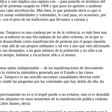
lítica y esto implica una ruptura con —para ponerlo en términos del
l de protestas surgida en 1968 y que puso en aprietos a analistas
para cada movilización. Más bien, lo que pretendo decir es que si
en sumar solidaridades y voluntades, lo cual pasa, en ocasiones, por
 con el peso de las tradiciones que llevamos a cuestas y
nerar. Tampoco es una condena per se de la violencia, es más bien una
eños acudieron en una fría mañana de los años ochenta, en la que se
ón desarrollada como manifestación de protesta por el grupo maoísta
 más allá de sus propios militantes y tal vez a uno que otro aficionado
ólo en sus demandas, a un gran número de la población y no sólo a un
uen tiempo, hablarse y escucharse sólo a sí mismo.
otras tantas indispensable— de las manifestaciones de descontento
 la violencia sistemática generada por el Estado o las clases
. Tampoco es tan sencillo encontrar causalidades directas entre
omitir las preguntas por las voluntades que hay detrás de ella, las
ecisamente no es si el tropel puede o no evitarse, sino si es deseable
ario alejarnos en estos momentos de la manifestación política violenta
Gilets Jaunes, decía:
atal y de una contra-violencia “popular” es una trampa mortal para la