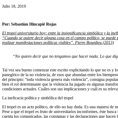
here:
ayuda
Julio 18, 2019
a
la
Por: Sebastián Hincapié Rojas
navegación
El tropel universitario hoy: entre la insignificancia simbólica y la inef
“Cuando se quiere decir alguna cosa en el campo político, se puede 
realizar manifestaciones políticas visibles”. Pierre Bourdieu (2013)
“No quiero decir que no tengamos que hacer nada. Lo que digo
Tal vez sea bueno comenzar este escrito explicitando lo que no es y l
panegírico de la no violencia, de esos que abundan entre los biempens
del principio: “toda violencia genera más violencia”, consigna popula
bien el rol determinante que la violencia ha jugado en algunas transfo
condiciones actuales. Cuáles son sus implicaciones y cuál es su relevanc
La ineficacia política y simbólica del tropel
El tropel es un acto político, de ello no hay duda. Es una manera de ma
Pese a que el tropel es fruto de universitarios inconformes, éste busc
cuenta los comunicados, las consignas y las declaraciones que hacen l