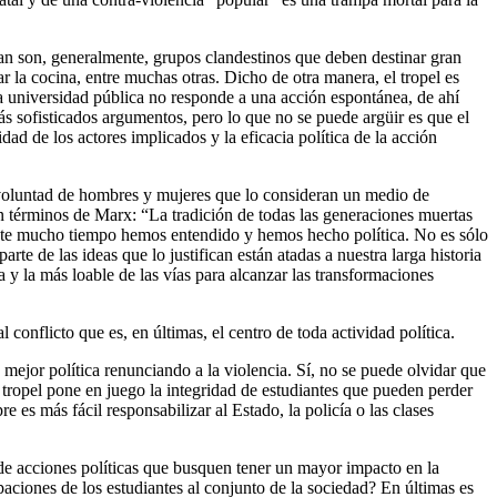
zan son, generalmente, grupos clandestinos que deben destinar gran
ar la cocina, entre muchas otras. Dicho de otra manera, el tropel es
la universidad pública no responde a una acción espontánea, de ahí
s sofisticados argumentos, pero lo que no se puede argüir es que el
dad de los actores implicados y la eficacia política de la acción
la voluntad de hombres y mujeres que lo consideran un medio de
en términos de Marx: “La tradición de todas las generaciones muertas
urante mucho tiempo hemos entendido y hemos hecho política. No es sólo
te de las ideas que lo justifican están atadas a nuestra larga historia
a y la más loable de las vías para alcanzar las transformaciones
 conflicto que es, en últimas, el centro de toda actividad política.
a mejor política renunciando a la violencia. Sí, no se puede olvidar que
l tropel pone en juego la integridad de estudiantes que pueden perder
 es más fácil responsabilizar al Estado, la policía o las clases
 de acciones políticas que busquen tener un mayor impacto en la
aciones de los estudiantes al conjunto de la sociedad? En últimas es