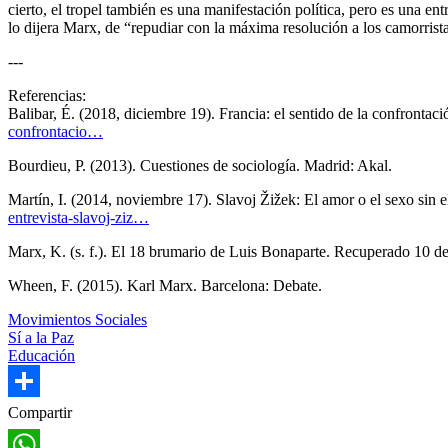
cierto, el tropel también es una manifestación política, pero es una ent
lo dijera Marx, de “repudiar con la máxima resolución a los camorris
---
Referencias:
Balibar, É. (2018, diciembre 19). Francia: el sentido de la confronta
confrontacio…
Bourdieu, P. (2013). Cuestiones de sociología. Madrid: Akal.
Martín, I. (2014, noviembre 17). Slavoj Žižek: El amor o el sexo sin
entrevista-slavoj-ziz…
Marx, K. (s. f.). El 18 brumario de Luis Bonaparte. Recuperado 10 d
Wheen, F. (2015). Karl Marx. Barcelona: Debate.
Movimientos Sociales
Sí a la Paz
Educación
Share
Compartir