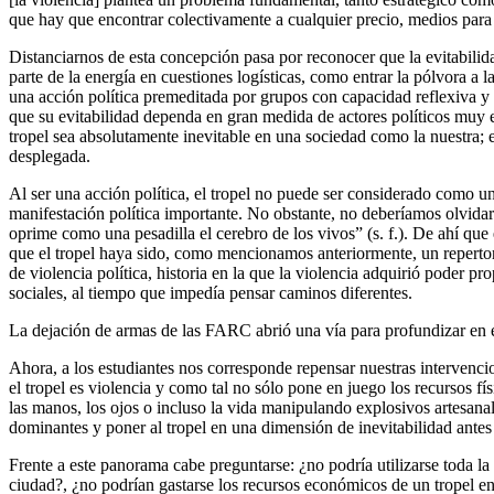
que hay que encontrar colectivamente a cualquier precio, medios para 
Distanciarnos de esta concepción pasa por reconocer que la evitabilid
parte de la energía en cuestiones logísticas, como entrar la pólvora a 
una acción política premeditada por grupos con capacidad reflexiva y 
que su evitabilidad dependa en gran medida de actores políticos muy e
tropel sea absolutamente inevitable en una sociedad como la nuestra; es
desplegada.
Al ser una acción política, el tropel no puede ser considerado como u
manifestación política importante. No obstante, no deberíamos olvidar
oprime como una pesadilla el cerebro de los vivos” (s. f.). De ahí qu
que el tropel haya sido, como mencionamos anteriormente, un repertorio 
de violencia política, historia en la que la violencia adquirió poder p
sociales, al tiempo que impedía pensar caminos diferentes.
La dejación de armas de las FARC abrió una vía para profundizar en esa c
Ahora, a los estudiantes nos corresponde repensar nuestras intervencion
el tropel es violencia y como tal no sólo pone en juego los recursos f
las manos, los ojos o incluso la vida manipulando explosivos artesanale
dominantes y poner al tropel en una dimensión de inevitabilidad antes 
Frente a este panorama cabe preguntarse: ¿no podría utilizarse toda l
ciudad?, ¿no podrían gastarse los recursos económicos de un tropel en