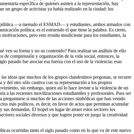
dumentaria específica de quienes asisten a la representación, hay
e un grupo de activistas ya había realizado en la ciudad: los
fuerza pública —a menudo el ESMAD— y estudiantes, ambos armados con
ación política; es el estruendo el que tiene la palabra. Es cierto,
motivaciones, pero esto resulta insuficiente para los estudiantes, la
ué ven su forma y no su contenido? Para realizar un análisis de ello
cos de comprensión y organización de la vida social, entonces, la
glo pasado fue asociar esa fuerza con el uso de la violencia; esas
e las ideas que muchos de los grupos clandestinos pregonan, se recurre
 y del otro sólo cautiva con su representación a los propios
movimiento, sin embargo, quien así lo hace inviste a la violencia de un
ria a las recientes movilizaciones estudiantiles y profesorales. Para ser
bría preguntarse si muchas de las acciones simbólicas que han venido
ctos más políticos, es decir, en favor de actos que permitan acumular
 sus demandas. El tropel en lugar de atraer estos sectores los
 sectores sociales diversos y que logren poner en juego la creatividad
líticas ocurridas tanto el siglo pasado como en lo que va de este nuevo