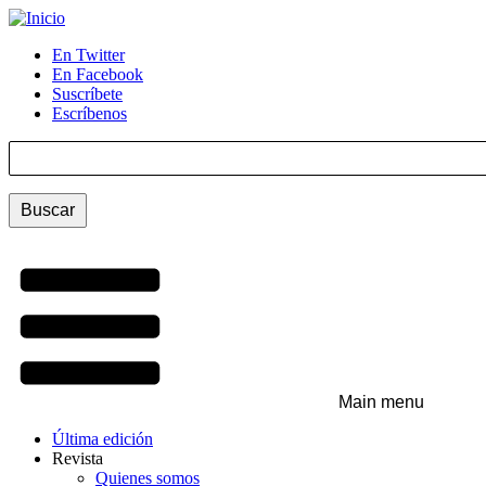
Pasar
al
En Twitter
contenido
En Facebook
Menú
principal
Suscríbete
auxiliar
Escríbenos
Buscar
Main menu
Última edición
Revista
Quienes somos