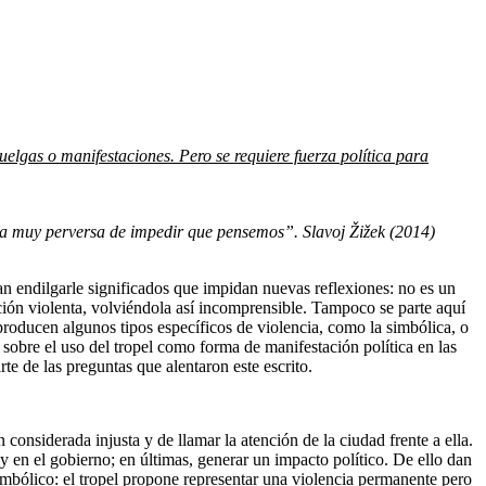
lgas o manifestaciones. Pero se requiere fuerza política para
ma muy perversa de impedir que pensemos”. Slavoj Žižek (2014)
an endilgarle significados que impidan nuevas reflexiones: no es un
ción violenta, volviéndola así incomprensible. Tampoco se parte aquí
producen algunos tipos específicos de violencia, como la simbólica, o
 sobre el uso del tropel como forma de manifestación política en las
rte de las preguntas que alentaron este escrito.
considerada injusta y de llamar la atención de la ciudad frente a ella.
y en el gobierno; en últimas, generar un impacto político. De ello dan
imbólico: el tropel propone representar una violencia permanente pero