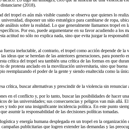
distanciarse (2018).
ad del tropel es aún más visible cuando se observa que quienes lo reali
la universidad, disponer un sitio estratégico para cambiarse de ropa, ubic
de análisis sobre la realidad. Lo que generalmente llamamos tropel en 
specíficos. Por eso, puede argumentarse en su favor acudiendo a los má
ta actitud no sólo no explica nada, sino que evita juzgar la responsabili
na fuerza ineluctable, al contrario, el tropel como acción depende de 
 las ideas que se heredan de las anteriores generaciones, para ponerlo 
e esta crítica del tropel sea también una crítica de las formas en que d
de protesta anclado en la movilización universitaria, sino que buena par
ropio reemplazando el poder de la gente y siendo enaltecida como la únic
rítica, buscar alternativas y prescindir de la violencia sin renunciar al
es en el conflicto y, por lo tanto, buscar las posibilidades de hacer un
ísicos de las universidades; sus consecuencias y peligros van más allá. E
s y todo por una insignificante incidencia política. En este punto siempre
que asumir la responsabilidad de las decisiones políticas tomadas.
a logística y energía humana desplegada en un tropel en la organización
 campañas publicitarias que logren extender las demandas y las preocup