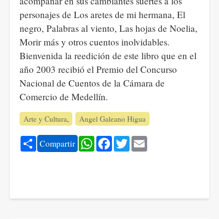
acompañar en sus cambiantes suertes a los
personajes de Los aretes de mi hermana, El
negro, Palabras al viento, Las hojas de Noelia,
Morir más y otros cuentos inolvidables.
Bienvenida la reedición de este libro que en el
año 2003 recibió el Premio del Concurso
Nacional de Cuentos de la Cámara de
Comercio de Medellín.
Arte y Cultura
Angel Galeano Higua
Share
WhatsApp
Facebook
Twitter
Email
Compartir