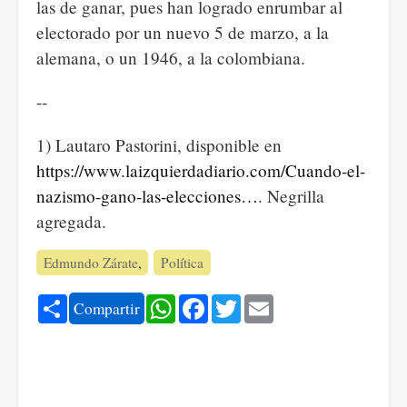
las de ganar, pues han logrado enrumbar al
electorado por un nuevo 5 de marzo, a la
alemana, o un 1946, a la colombiana.
--
1) Lautaro Pastorini, disponible en
https://www.laizquierdadiario.com/Cuando-el-
nazismo-gano-las-elecciones…
. Negrilla
agregada.
Edmundo Zárate
Política
Share
WhatsApp
Facebook
Twitter
Email
Compartir