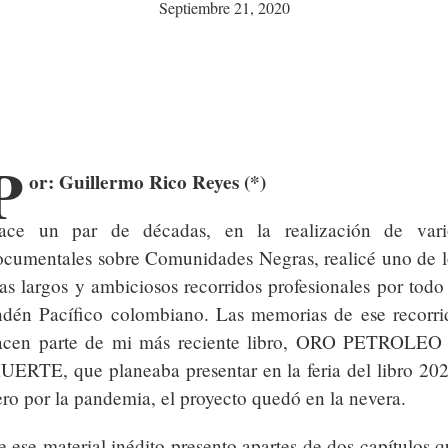
Septiembre 21, 2020
P
or: Guillermo Rico Reyes (*)
ace un par de décadas, en la realización de vari
ocumentales sobre Comunidades Negras, realicé uno de l
s largos y ambiciosos recorridos profesionales por todo 
ndén Pacífico colombiano. Las memorias de ese recorri
acen parte de mi más reciente libro, ORO PETROLEO
UERTE, que planeaba presentar en la feria del libro 202
ro por la pandemia, el proyecto quedó en la nevera.
 ese material inédito presento apartes de dos capítulos 