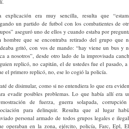
lí.
a explicación era muy sencilla, resulta que “estam
ugando un partido de futbol con los combatientes de otr
rupos” aseguró uno de ellos y cuando estaba por pregunta
n hombre que se encontraba retirado del grupo que n
odeaba gritó, con vos de mando: “hay viene un bus y n
oca a nosotros”, desde otro lado de la improvisada canch
guien replicó, no capitán, el de ustedes fue el pasado, a
e el primero replicó, no, ese lo cogió la policía.
até de disimular, como si no entendiera lo que era evide
ara evadir posibles problemas. Lo que había allí era u
emostración de fuerza, guerra solapada, corrupción
sociación para delinquir. Resulta que al lugar habí
nviado personal armado de todos grupos legales e ilegal
ue operaban en la zona, ejército, policía, Farc, Epl, El