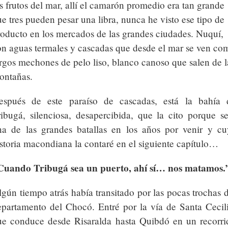
s frutos del mar, allí el camarón promedio era tan grande
e tres pueden pesar una libra, nunca he visto ese tipo de
roducto en los mercados de las grandes ciudades. Nuquí,
on aguas termales y cascadas que desde el mar se ven co
rgos mechones de pelo liso, blanco canoso que salen de l
ontañas.
espués de este paraíso de cascadas, está la bahía 
ribugá, silenciosa, desapercibida, que la cito porque se
na de las grandes batallas en los años por venir y cu
storia macondiana la contaré en el siguiente capítulo…
Cuando Tribugá sea un puerto, ahí sí… nos matamos.
gún tiempo atrás había transitado por las pocas trochas 
epartamento del Chocó. Entré por la vía de Santa Cecili
ue conduce desde Risaralda hasta Quibdó en un recorri