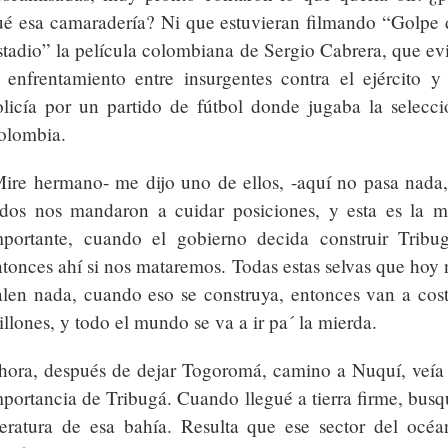
ué esa camaradería? Ni que estuvieran filmando “Golpe 
tadio” la película colombiana de Sergio Cabrera, que evi
l enfrentamiento entre insurgentes contra el ejército y 
olicía por un partido de fútbol donde jugaba la selecci
olombia.
Mire hermano- me dijo uno de ellos, -aquí no pasa nada,
odos nos mandaron a cuidar posiciones, y esta es la m
mportante, cuando el gobierno decida construir Tribug
tonces ahí si nos mataremos. Todas estas selvas que hoy 
alen nada, cuando eso se construya, entonces van a cost
llones, y todo el mundo se va a ir pa´ la mierda.
hora, después de dejar Togoromá, camino a Nuquí, veía 
portancia de Tribugá. Cuando llegué a tierra firme, busq
iteratura de esa bahía. Resulta que ese sector del océa