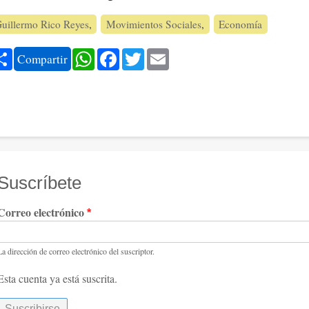
uillermo Rico Reyes
Movimientos Sociales
Economía
Share
WhatsApp
Facebook
Twitter
Email
Compartir
Suscríbete
Correo electrónico
La dirección de correo electrónico del suscriptor.
Esta cuenta ya está suscrita.