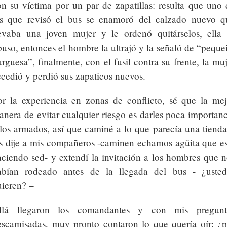
on su víctima por un par de zapatillas: resulta que uno 
os que revisó el bus se enamoró del calzado nuevo q
levaba una joven mujer y le ordenó quitárselos, ella 
uso, entonces el hombre la ultrajó y la señaló de “peque
rguesa”, finalmente, con el fusil contra su frente, la mu
cedió y perdió sus zapaticos nuevos.
or la experiencia en zonas de conflicto, sé que la mej
nera de evitar cualquier riesgo es darles poca importanc
 los armados, así que caminé a lo que parecía una tienda
es dije a mis compañeros -caminen echamos agüita que es
aciendo sed- y extendí la invitación a los hombres que n
abían rodeado antes de la llegada del bus - ¿usted
uieren? –
llá llegaron los comandantes y con mis pregunt
escamisadas, muy pronto contaron lo que quería oír: ¿p