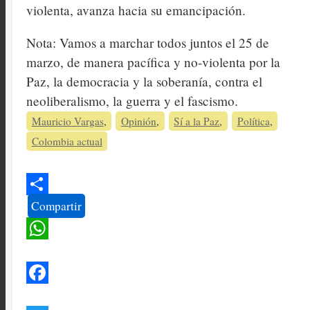
violenta, avanza hacia su emancipación.
Nota: Vamos a marchar todos juntos el 25 de
marzo, de manera pacífica y no-violenta por la
Paz, la democracia y la soberanía, contra el
neoliberalismo, la guerra y el fascismo.
Mauricio Vargas
Opinión
Sí a la Paz
Política
Colombia actual
Share
Compartir
WhatsApp
Facebook